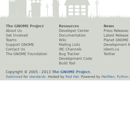
The GNOME Project
Resources
News
About Us
Developer Center
Press Releases
Get Involved
Documentation
Latest Release
Teams
Wiki
Planet GNOME
Support GNOME
Mailing Lists
Development 
Contact Us
IRC Channels
Identi.ca
The GNOME Foundation
Bug Tracker
Twitter
Development Code
Build Tool
Copyright © 2005 - 2013
The GNOME Project
.
Optimised
for
standards
. Hosted by
Red Hat
. Powered by
MailMan
,
Python