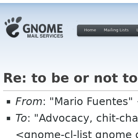
Home
Mailing Lists
Re: to be or not t
From
: "Mario Fuentes
To
: "Advocacy, chit-cha
<gnome-cl-list gnome 