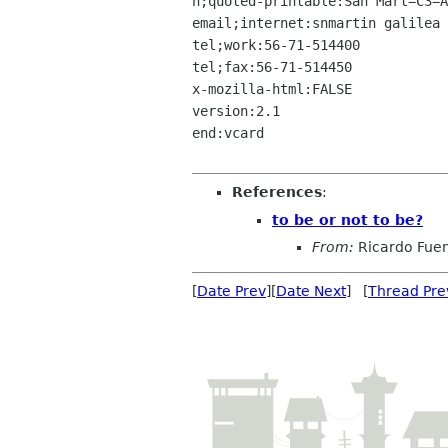
n;quoted-printable:San Mart=C3=A
email;internet:snmartin galilea 
tel;work:56-71-514400

tel;fax:56-71-514450

x-mozilla-html:FALSE

version:2.1

end:vcard

References
:
to be or not to be?
From:
Ricardo Fue
[
Date Prev
][
Date Next
] [
Thread Pre