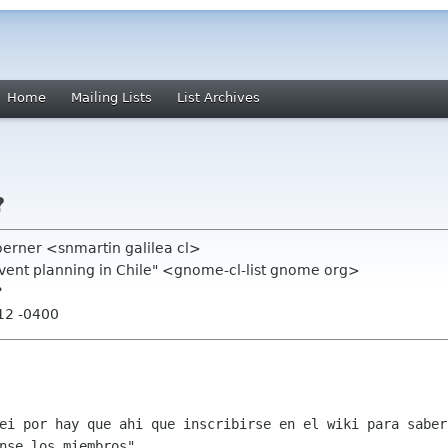
Home
Mailing Lists
List Archives
?
erner <snmartin galilea cl>
event planning in Chile" <gnome-cl-list gnome org>
?
:12 -0400
lei por hay que ahi que inscribirse en el
wiki para saber
nse los miembros"...