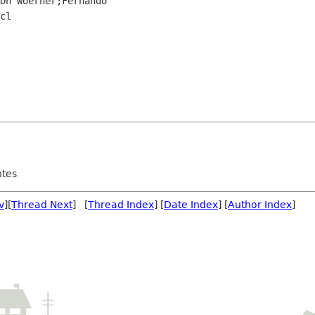
Dn Woerner;Fernando

cl

ntes
v
][
Thread Next
] [
Thread Index
] [
Date Index
] [
Author Index
]