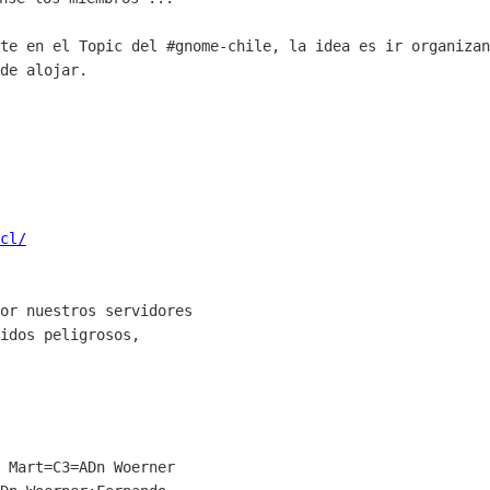
ste en el Topic del #gnome-chile, la idea
es ir organizan
de alojar.
cl/
or nuestros servidores

idos peligrosos,

 Mart=C3=ADn Woerner
