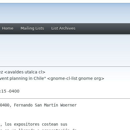
Home
Mailing Lists
List Archives
ez <avaldes utalca cl>
event planning in Chile" <gnome-cl-list gnome org>
:15 -0400
0400, Fernando San Martín Woerner

, los expositores costean sus 
