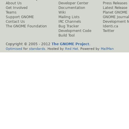
About Us
Developer Center
Press Releases
Get Involved
Documentation
Latest Release
Teams
Wiki
Planet GNOME
Support GNOME
Mailing Lists
GNOME Journal
Contact Us
IRC Channels
Development 
The GNOME Foundation
Bug Tracker
Identi.ca
Development Code
Twitter
Build Tool
Copyright © 2005 - 2012
The GNOME Project
.
Optimised
for
standards
. Hosted by
Red Hat
. Powered by
MailMan