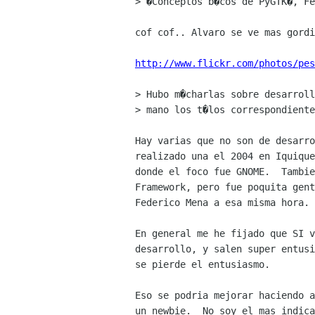
> �Conceptos b�cos de PyGTK�, Fe
cof cof.. Alvaro se ve mas gordi
http://www.flickr.com/photos/pes
> Hubo m�charlas sobre desarroll
> mano los t�los correspondiente
Hay varias que no son de desarro
realizado una el 2004 en Iquique
donde el foco fue GNOME.  Tambie
Framework, pero fue poquita gent
Federico Mena a esa misma hora.

En general me he fijado que SI v
desarrollo, y salen super entusi
se pierde el entusiasmo.

Eso se podria mejorar haciendo a
un newbie.  No soy el mas indica