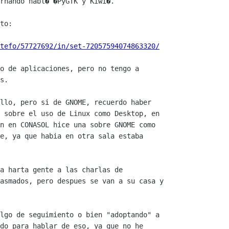
rnando habl� �PyGTK y Kiwi�.

to:

tefo/57727692/in/set-72057594074863320/
o de aplicaciones, pero no tengo a

s.

llo, pero si de GNOME, recuerdo haber

 sobre el uso de Linux como Desktop, en

n en CONASOL hice una sobre GNOME como

e, ya que habia en otra sala estaba

a harta gente a las charlas de

asmados, pero despues se van a su casa y

lgo de seguimiento o bien "adoptando" a

do para hablar de eso, ya que no he
