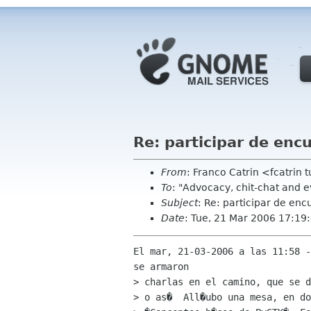
Re: participar de enc
From
: Franco Catrin <fcatrin
To
: "Advocacy, chit-chat and 
Subject
: Re: participar de enc
Date
: Tue, 21 Mar 2006 17:19
El mar, 21-03-2006 a las 11:58 -
se armaron

> charlas en el camino, que se d
> o as�  All�ubo una mesa, en do