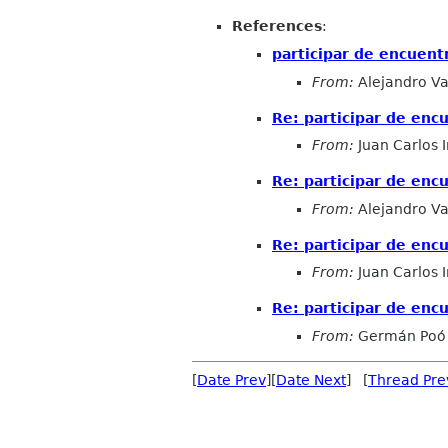
References
:
participar de encuent
From:
Alejandro Va
Re: participar de enc
From:
Juan Carlos 
Re: participar de enc
From:
Alejandro Va
Re: participar de enc
From:
Juan Carlos 
Re: participar de enc
From:
Germán Poó
[
Date Prev
][
Date Next
] [
Thread Pre