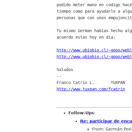
podido meter mano en codigo hace
tiempo como para ayudarle a algu
personas que con unos empujoncit
Tu mismo German habias hecho alg
acuerdo estas hoy en dia:

http://www.ubiobio.cl/~gpoo/webl
http://www.ubiobio.cl/~gpoo/webl
Saludos

-- 

http://www.tuxpan.com/fcatrin
Follow-Ups
:
Re: participar de enc
From:
Germán Poó