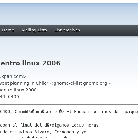
Home
Mailing Lists
List Archives
uentro linux 2006
 tuxpan com>
event planning in Chile" <gnome-cl-list gnome org>
uentro linux 2006
:44 -0400
0400, Germ�Po�ama�scribi�> El Encuentro Linux de Iquique
aban al final del d�(digamos 18:00 horas

nde estuvimos Alvaro, Fernando y yo.
