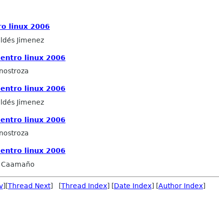
ro linux 2006
ldés Jimenez
uentro linux 2006
Inostroza
uentro linux 2006
ldés Jimenez
uentro linux 2006
Inostroza
uentro linux 2006
 Caamaño
v
][
Thread Next
] [
Thread Index
] [
Date Index
] [
Author Index
]