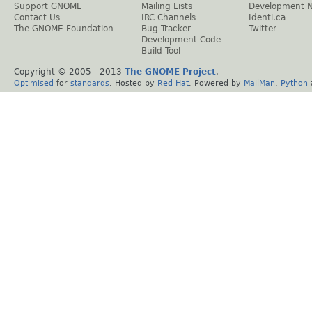
Support GNOME
Mailing Lists
Development 
Contact Us
IRC Channels
Identi.ca
The GNOME Foundation
Bug Tracker
Twitter
Development Code
Build Tool
Copyright © 2005 - 2013
The GNOME Project
.
Optimised
for
standards
. Hosted by
Red Hat
. Powered by
MailMan
,
Python