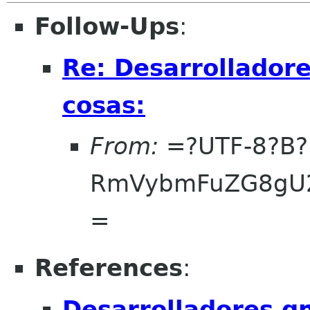
Follow-Ups
:
Re: Desarrollador
cosas:
From:
=?UTF-8?B?
RmVybmFuZG8gU2
=
References
:
Desarrolladores g