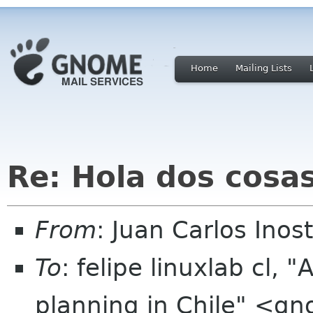
Home
Mailing Lists
Re: Hola dos cosas
From
: Juan Carlos Ino
To
: felipe linuxlab cl,
planning in Chile" <gn