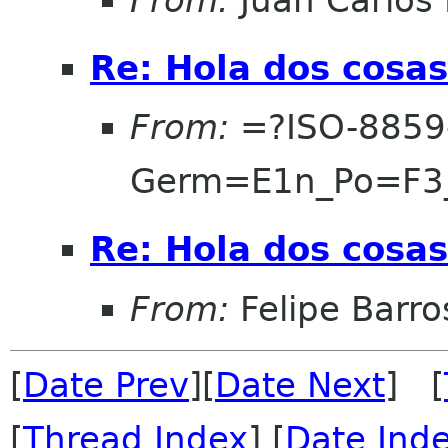
Re: Hola dos cosas
From:
=?ISO-8859
Germ=E1n_Po=F3
Re: Hola dos cosas
From:
Felipe Barro
[
Date Prev
][
Date Next
] [
[
Thread Index
] [
Date Ind