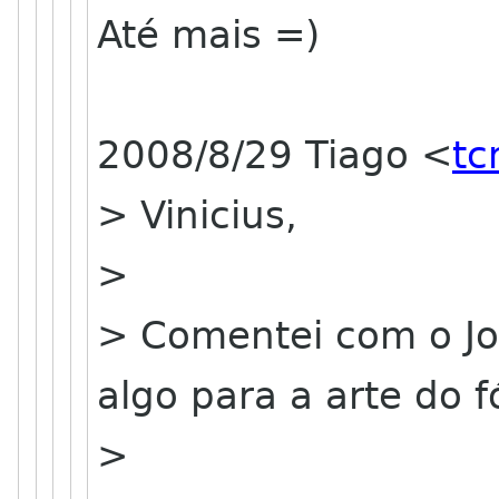
Até mais =)
2008/8/29 Tiago <
tc
> Vinicius,
>
> Comentei com o J
algo para a arte do f
>