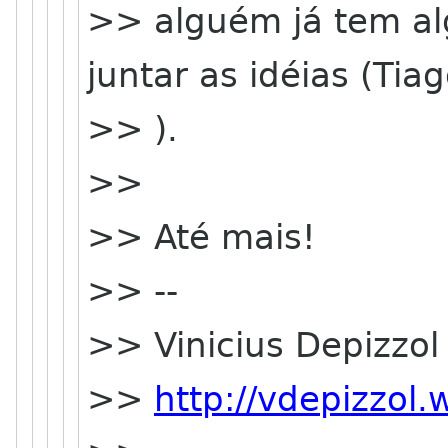
>> alguém já tem a
juntar as idéias (Tiag
>> ).
>>
>> Até mais!
>> --
>> Vinicius Depizzol
>>
http://vdepizzol