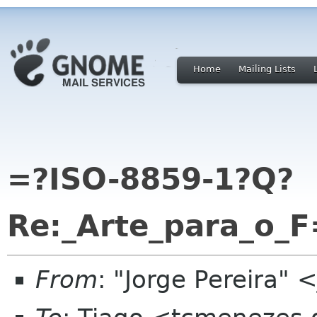
Home
Mailing Lists
=?ISO-8859-1?Q?
Re:_Arte_para_o_
From
: "Jorge Pereira"