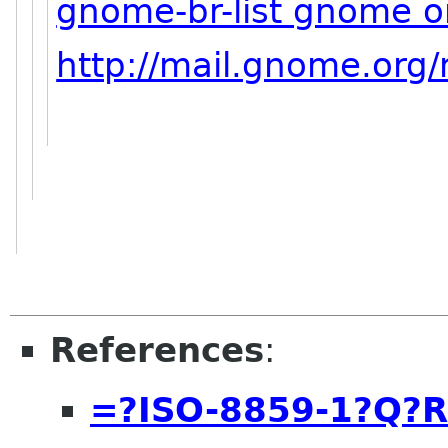
gnome-br-list gnome o
http://mail.gnome.org/
References
:
=?ISO-8859-1?Q?R