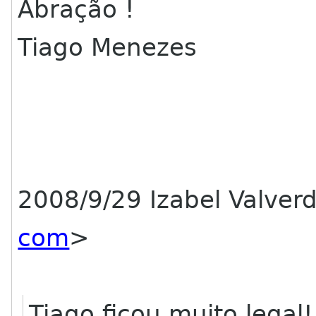
Abração !
Tiago Menezes
2008/9/29 Izabel Valver
com
>
Tiago ficou muito legal!