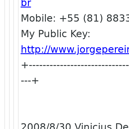
br
Mobile: +55 (81) 883
My Public Key:
http://www.jorgeperei
+-----------------------------
---+
2008/8/30 Vinicius De