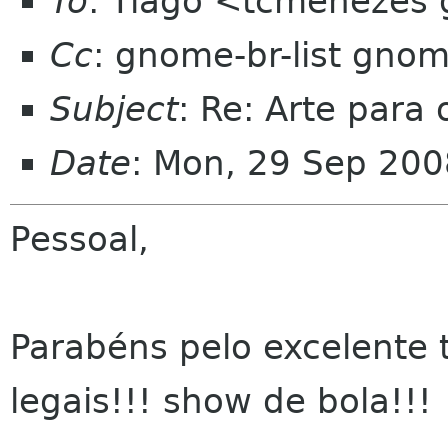
To
: Tiago <tcmenezes
Cc
: gnome-br-list gno
Subject
: Re: Arte para
Date
: Mon, 29 Sep 200
Pessoal,
Parabéns pelo excelente 
legais!!! show de bola!!!