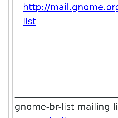
http://mail.gnome.or
list
_______________________
gnome-br-list mailing li