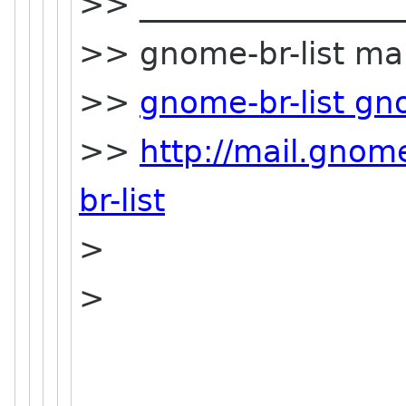
>> _________________
>> gnome-br-list mail
>>
gnome-br-list g
>>
http://mail.gnom
br-list
>
>