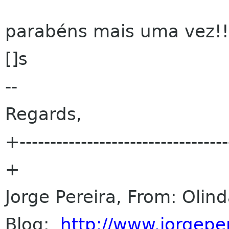
parabéns mais uma vez!!
[]s
--
Regards,
+----------------------------------
+
Jorge Pereira, From: Olin
Blog:
http://www.jorgepe