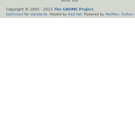
Build Tool
Copyright © 2005 - 2013
The GNOME Project
.
Optimised
for
standards
. Hosted by
Red Hat
. Powered by
MailMan
,
Python