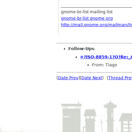
__________________________________
gnome-br-list mailing list
gnome-br-list gnome org
http://mail.gnome.org/mailman/lis
Follow-Ups
:
=?ISO-8859-1?Q?Re:_
From:
Tiago
[
Date Prev
][
Date Next
] [
Thread Pre