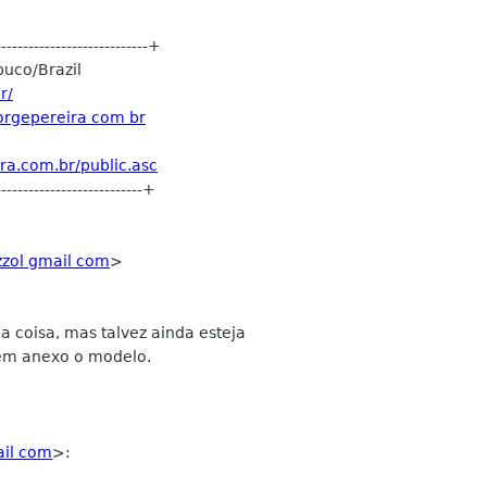
----------------------------+
buco/Brazil
r/
jorgepereira com br
ra.com.br/public.asc
---------------------------+
zzol gmail com
>
 coisa, mas talvez ainda esteja
 em anexo o modelo.
il com
>: