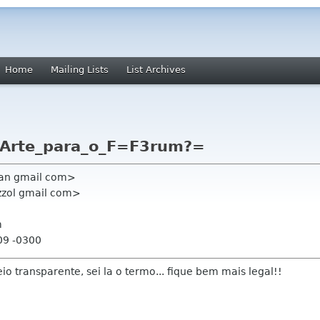
Home
Mailing Lists
List Archives
_Arte_para_o_F=F3rum?=
iran gmail com>
izzol gmail com>
m
09 -0300
o transparente, sei la o termo... fique bem mais legal!!