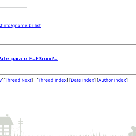
_____________
tinfo/gnome-br-list
Arte_para_o_F=F3rum?=
v
][
Thread Next
] [
Thread Index
] [
Date Index
] [
Author Index
]