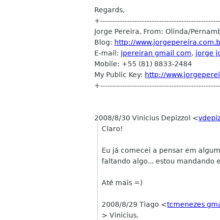
Regards,
+------------------------------------------------
Jorge Pereira, From: Olinda/Pernam
Blog:
http://www.jorgepereira.com.b
E-mail:
jpereiran gmail com
,
jorge 
Mobile: +55 (81) 8833-2484
My Public Key:
http://www.jorgeperei
+------------------------------------------------
2008/8/30 Vinicius Depizzol
<
vdepi
Claro!
Eu já comecei a pensar em alguma
faltando algo... estou mandando
Até mais =)
2008/8/29 Tiago <
tcmenezes gma
> Vinicius,