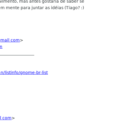
vimento, mas antes gostaria de saber se
 mente para juntar as idéias (Tiago? :)
gmail com
>
om
_________________
/listinfo/gnome-br-list
il com
>