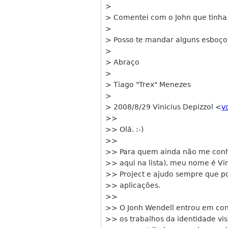
>
> Comentei com o John que tinha 
>
> Posso te mandar alguns esboços
>
> Abraço
>
> Tiago "Trex" Menezes
>
> 2008/8/29 Vinicius Depizzol <
v
>>
>> Olá. :-)
>>
>> Para quem ainda não me con
>> aqui na lista), meu nome é Vin
>> Project e ajudo sempre que p
>> aplicações.
>>
>> O Jonh Wendell entrou em con
>> os trabalhos da identidade vi