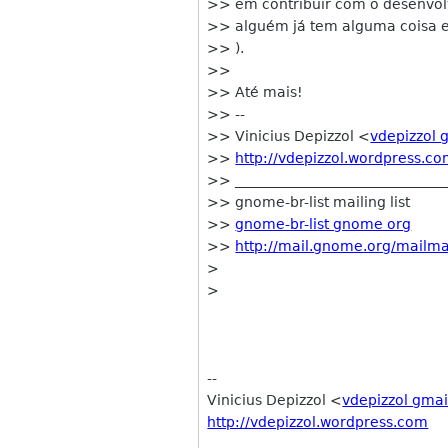
>> em contribuir com o desenvol
>> alguém já tem alguma coisa em
>> ).
>>
>> Até mais!
>> --
>> Vinicius Depizzol <
vdepizzol 
>>
http://vdepizzol.wordpress.c
>> ______________________________
>> gnome-br-list mailing list
>>
gnome-br-list gnome org
>>
http://mail.gnome.org/mailman
>
>
--
Vinicius Depizzol <
vdepizzol gma
http://vdepizzol.wordpress.com