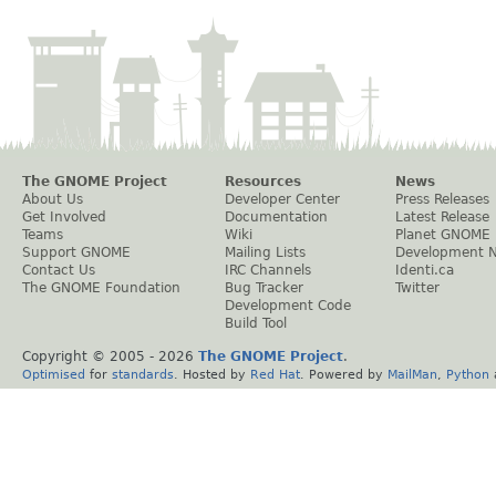
The GNOME Project
Resources
News
About Us
Developer Center
Press Releases
Get Involved
Documentation
Latest Release
Teams
Wiki
Planet GNOME
Support GNOME
Mailing Lists
Development 
Contact Us
IRC Channels
Identi.ca
The GNOME Foundation
Bug Tracker
Twitter
Development Code
Build Tool
Copyright © 2005 -
2026
The GNOME Project
.
Optimised
for
standards
. Hosted by
Red Hat
. Powered by
MailMan
,
Python