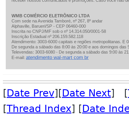
receber nossos comunicados e promoções. Caso você não des
WMB COMÉRCIO ELETRÔNICO LTDA
Com sede na Avenida Tamboré, nº 267, 8º andar
Alphaville, Barueri/SP - CEP 06460-000
Inscrita no CNPJ/MF sob o nº 14.314.050/0001-58
Inscrição Estadual nº 206.159.582.118
Atendimento: 3003-6000 capitais e regiões metropolitanas. E 
De segunda a sábado das 8:00 às 20:00 e aos domingos das 9
Televendas: 3003-6080 - De segunda a sábado das 9:00 às 21
atendimento wal-mart com br
E-mail:
[
Date Prev
][
Date Next
] [
[
Thread Index
] [
Date Ind