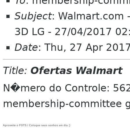
To
: membership-commi
Subject
: Walmart.com 
3D LG - 27/04/2017 02
Date
: Thu, 27 Apr 201
Title:
Ofertas Walmart
N�mero do Controle: 562
membership-committee 
Aproveite o FGTS / Coloque seus sonhos em dia :)