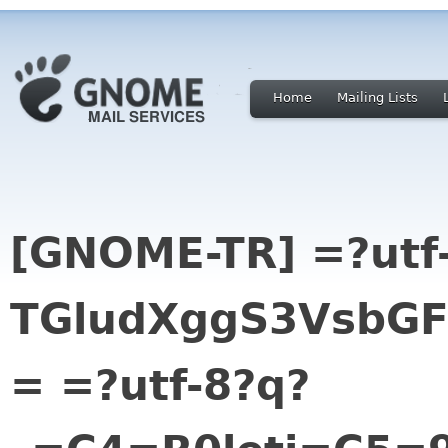
Home
Mailing Lists
[GNOME-TR] =?utf
TGludXggS3VsbGF
= =?utf-8?q?