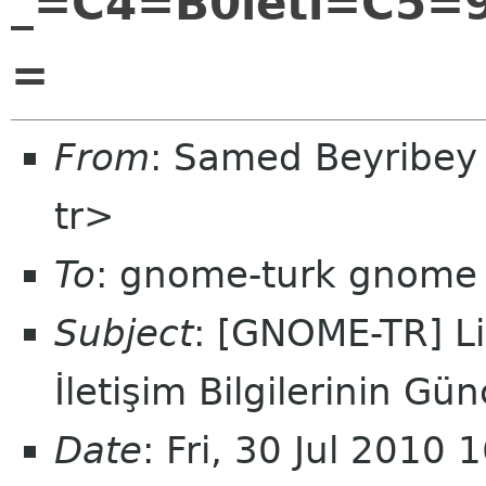
_=C4=B0leti=C5=9
=
From
: Samed Beyribey
tr>
To
: gnome-turk gnome
Subject
: [GNOME-TR] Lin
İletişim Bilgilerinin Gü
Date
: Fri, 30 Jul 2010