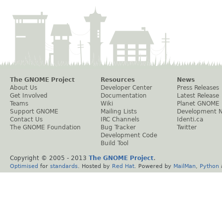
The GNOME Project
Resources
News
About Us
Developer Center
Press Releases
Get Involved
Documentation
Latest Release
Teams
Wiki
Planet GNOME
Support GNOME
Mailing Lists
Development 
Contact Us
IRC Channels
Identi.ca
The GNOME Foundation
Bug Tracker
Twitter
Development Code
Build Tool
Copyright © 2005 - 2013
The GNOME Project
.
Optimised
for
standards
. Hosted by
Red Hat
. Powered by
MailMan
,
Python