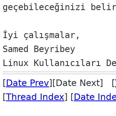
geçebileceğinizi belir
İyi çalışmalar,

Samed Beyribey

[
Date Prev
][Date Next] [
[
Thread Index
] [
Date Ind