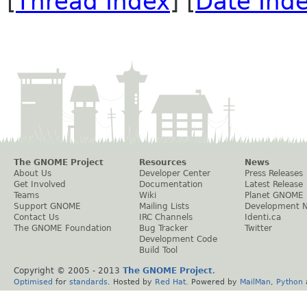
[
Thread Index
] [
Date Ind
The GNOME Project
Resources
News
About Us
Developer Center
Press Releases
Get Involved
Documentation
Latest Release
Teams
Wiki
Planet GNOME
Support GNOME
Mailing Lists
Development 
Contact Us
IRC Channels
Identi.ca
The GNOME Foundation
Bug Tracker
Twitter
Development Code
Build Tool
Copyright © 2005 - 2013
The GNOME Project
.
Optimised
for
standards
. Hosted by
Red Hat
. Powered by
MailMan
,
Python