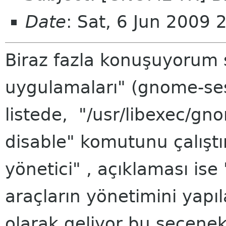
Date
: Sat, 6 Jun 2009
Biraz fazla konuşuyorum 
uygulamaları" (gnome-ses
listede, "/usr/libexec/g
disable" komutunu çalışt
yönetici" , açıklaması ise 
araçların yönetimini yapı
olarak geliyor bu seçene