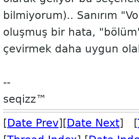
bilmiyorum).. Sanırım "Vo
oluşmuş bir hata, "bölüm"
çevirmek daha uygun olabi
--
seqizz™
[
Date Prev
][
Date Next
] [