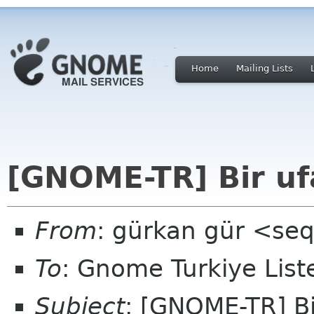
Home
Mailing Lists
[GNOME-TR] Bir uf
From
: gürkan gür <se
To
: Gnome Turkiye Lis
Subject
: [GNOME-TR] Bi