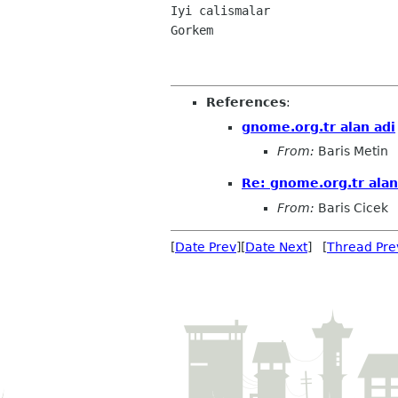
Iyi calismalar

Gorkem
References
:
gnome.org.tr alan adi
From:
Baris Metin
Re: gnome.org.tr alan
From:
Baris Cicek
[
Date Prev
][
Date Next
] [
Thread Pre