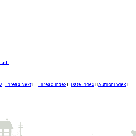
 adi
v
][
Thread Next
] [
Thread Index
] [
Date Index
] [
Author Index
]