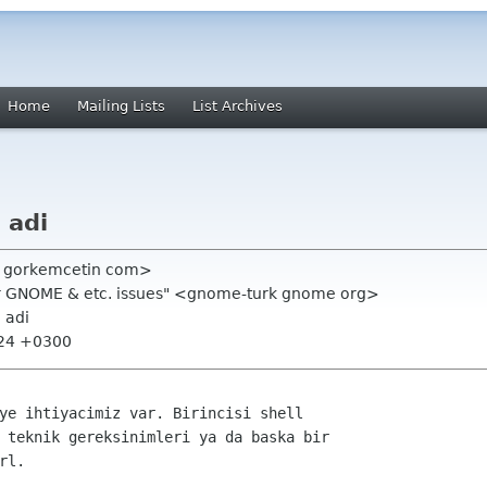
Home
Mailing Lists
List Archives
 adi
m gorkemcetin com>
 for GNOME & etc. issues" <gnome-turk gnome org>
 adi
:24 +0300
ye ihtiyacimiz var. Birincisi shell
 teknik gereksinimleri ya da baska bir
rl.