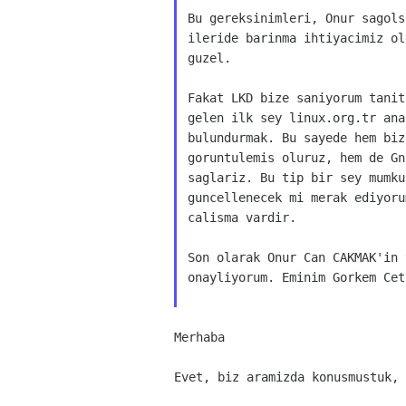
Bu gereksinimleri, Onur sagols
ileride barinma ihtiyacimiz ol
guzel.
Fakat LKD bize saniyorum tanit
gelen ilk sey linux.org.tr ana
bulundurmak. Bu sayede hem biz
goruntulemis oluruz, hem de Gn
saglariz. Bu tip bir sey mumku
guncellenecek mi merak ediyoru
calisma vardir.
Son olarak Onur Can CAKMAK'in 
onayliyorum. Eminim Gorkem Cet
Merhaba
Evet, biz aramizda konusmustuk, 