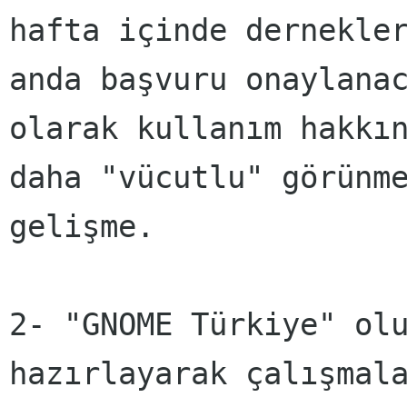
hafta içinde dernekle
anda başvuru onaylana
olarak kullanım hakkı
daha "vücutlu" görünm
gelişme.
2- "GNOME Türkiye" ol
hazırlayarak çalışmal