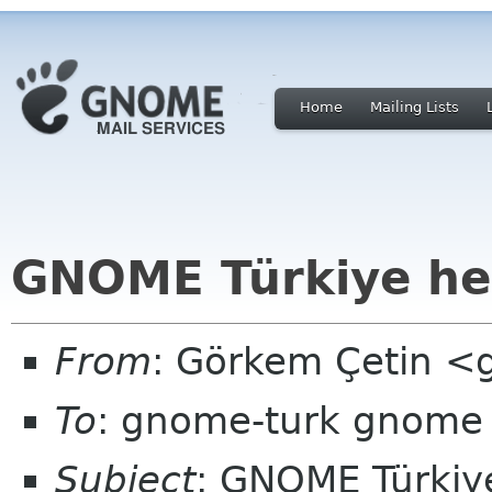
Home
Mailing Lists
GNOME Türkiye hed
From
: Görkem Çetin 
To
: gnome-turk gnome
Subject
: GNOME Türkiye