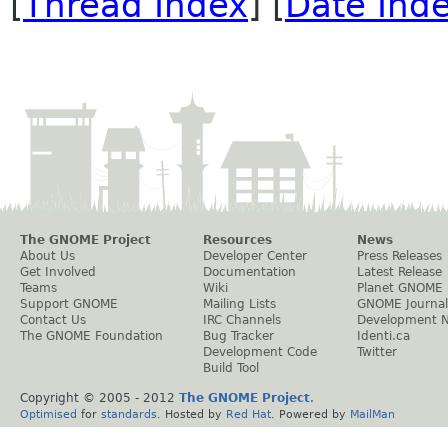
[
Thread Index
] [
Date Ind
The GNOME Project
Resources
News
About Us
Developer Center
Press Releases
Get Involved
Documentation
Latest Release
Teams
Wiki
Planet GNOME
Support GNOME
Mailing Lists
GNOME Journal
Contact Us
IRC Channels
Development 
The GNOME Foundation
Bug Tracker
Identi.ca
Development Code
Twitter
Build Tool
Copyright © 2005 - 2012
The GNOME Project
.
Optimised
for
standards
. Hosted by
Red Hat
. Powered by
MailMan