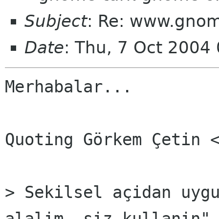
Subject
: Re: www.gnome
Date
: Thu, 7 Oct 2004
Merhabalar...

Quoting Görkem Çetin <
> Sekilsel açidan uygu
alalim, siz kullanin" 