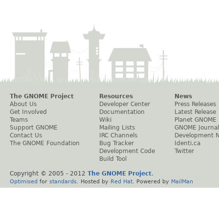
The GNOME Project
Resources
News
About Us
Developer Center
Press Releases
Get Involved
Documentation
Latest Release
Teams
Wiki
Planet GNOME
Support GNOME
Mailing Lists
GNOME Journal
Contact Us
IRC Channels
Development 
The GNOME Foundation
Bug Tracker
Identi.ca
Development Code
Twitter
Build Tool
Copyright © 2005 - 2012
The GNOME Project
.
Optimised
for
standards
. Hosted by
Red Hat
. Powered by
MailMan