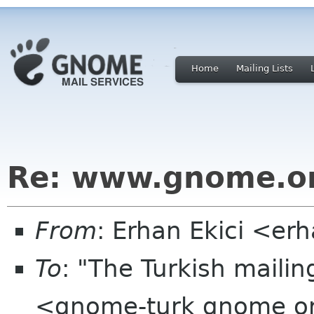
Home
Mailing Lists
Re: www.gnome.org
From
: Erhan Ekici <er
To
: "The Turkish mailin
<gnome-turk gnome o