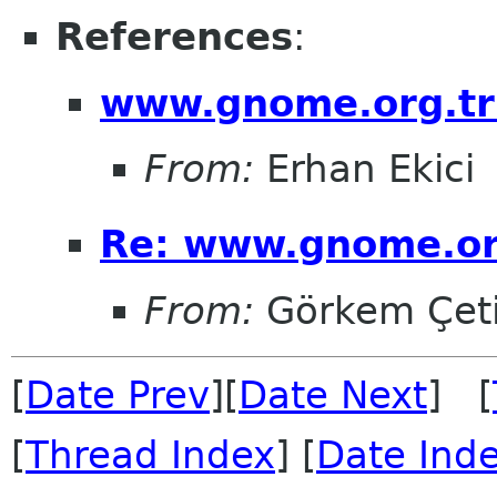
References
:
www.gnome.org.tr 
From:
Erhan Ekici
Re: www.gnome.org
From:
Görkem Çet
[
Date Prev
][
Date Next
] [
[
Thread Index
] [
Date Ind