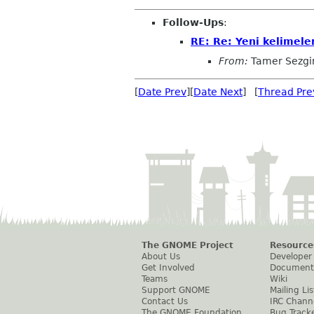
Follow-Ups
:
RE: Re: Yeni kelimele
From:
Tamer Sezgi
[
Date Prev
][
Date Next
] [
Thread Pre
The GNOME Project
Resource
About Us
Developer
Get Involved
Document
Teams
Wiki
Support GNOME
Mailing Lis
Contact Us
IRC Chann
The GNOME Foundation
Bug Track