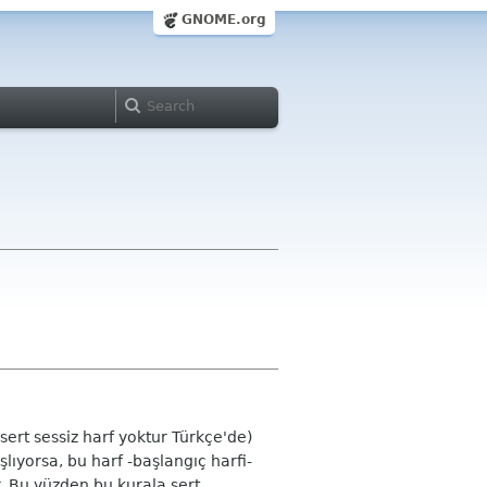
GNOME.org
 sert sessiz harf yoktur Türkçe'de)
lıyorsa, bu harf -başlangıç harfi-
. Bu yüzden bu kurala sert