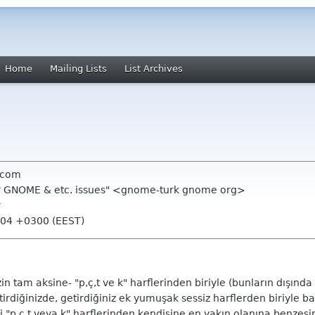
Home
Mailing Lists
List Archives
e com
 for GNOME & etc. issues" <gnome-turk gnome org>
r
:04 +0300 (EEST)
in tam aksine- "p,ç,t ve k" harflerinden biriyle (bunların dışında
irdiğinizde, getirdiğiniz ek yumuşak sessiz harflerden biriyle baş
"p,ç,t veya k" harflerinden kendisine en yakın olanına benzeşir