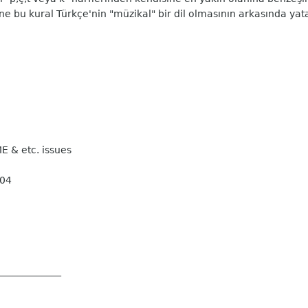
ne bu kural Türkçe'nin "müzikal" bir dil olmasının arkasında ya
ME & etc. issues
004
_____________