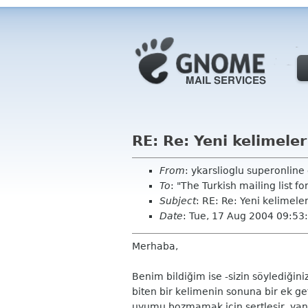
RE: Re: Yeni kelimeler
From
: ykarslioglu superonlin
To
: "The Turkish mailing list
Subject
: RE: Re: Yeni kelimele
Date
: Tue, 17 Aug 2004 09:53
Merhaba,
Benim bildiğim ise -sizin söylediğiniz
biten bir kelimenin sonuna bir ek get
uyumu bozmamak için sertleşir, yani 