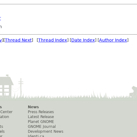
r
n
v
][
Thread Next
] [
Thread Index
] [
Date Index
] [
Author Index
]
s
News
 Center
Press Releases
ation
Latest Release
Planet GNOME
ts
GNOME Journal
els
Development News
er
Identi.ca