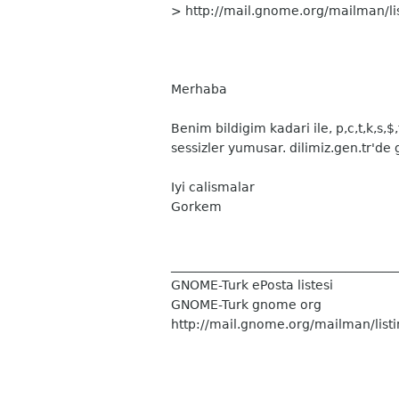
> http://mail.gnome.org/mailman/li
Merhaba
Benim bildigim kadari ile, p,c,t,k,s,$
sessizler yumusar. dilimiz.gen.tr'
Iyi calismalar
Gorkem
____________________________________
GNOME-Turk ePosta listesi
GNOME-Turk gnome org
http://mail.gnome.org/mailman/list