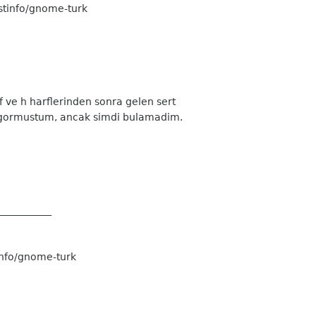
stinfo/gnome-turk
,f ve h harflerinden sonra gelen sert
de gormustum, ancak simdi bulamadim.
___________
info/gnome-turk