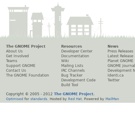
The GNOME Project
Resources
News
About Us
Developer Center
Press Releases
Get Involved
Documentation
Latest Release
Teams
Wiki
Planet GNOME
Support GNOME
Mailing Lists
GNOME Journal
Contact Us
IRC Channels
Development 
The GNOME Foundation
Bug Tracker
Identi.ca
Development Code
Twitter
Build Tool
Copyright © 2005 - 2012
The GNOME Project
.
Optimised
for
standards
. Hosted by
Red Hat
. Powered by
MailMan