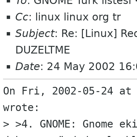
To
: GNOME Turk listes
Cc
: linux linux org tr
Subject
: Re: [Linux] R
DUZELTME
Date
: 24 May 2002 16
On Fri, 2002-05-24 at 
wrote:

> >4. GNOME: Gnome eki