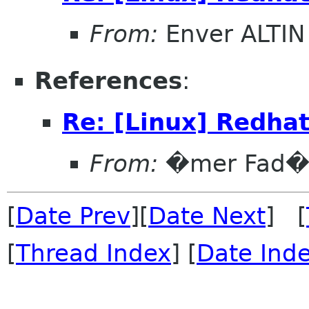
From:
Enver ALTIN
References
:
Re: [Linux] Redh
From:
�mer Fad�l
[
Date Prev
][
Date Next
] [
[
Thread Index
] [
Date Ind