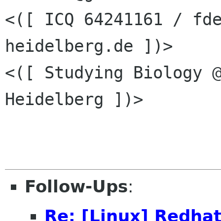
<([ ICQ 64241161 / fd
heidelberg.de ])>

<([ Studying Biology @
Heidelberg ])>

Follow-Ups
:
Re: [Linux] Redh