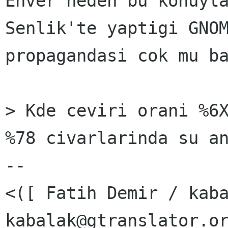
Enver neden bu konuyla
Senlik'te yaptigi GNOM
propagandasi cok mu ba
> Kde ceviri orani %6X
%78 civarlarinda su an
-- 

<([ Fatih Demir / kaba
kabalak@gtranslator.or