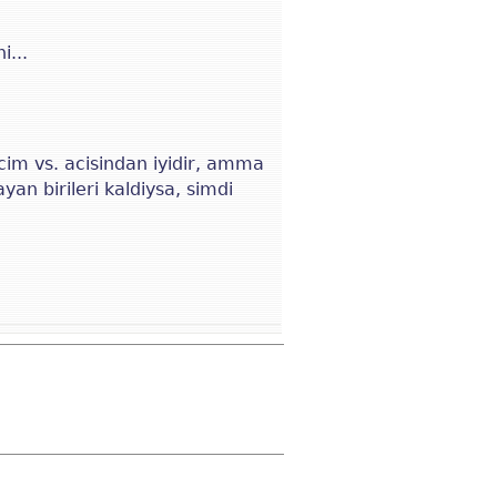
i...
ercim vs. acisindan iyidir, amma
an birileri kaldiysa, simdi