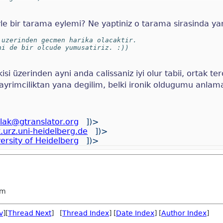
 bir tarama eylemi? Ne yaptiniz o tarama sirasinda yan
 uzerinden gecmen harika olacaktir.
ni de bir olcude yumusatiriz. :))
kisi üzerinden ayni anda calissaniz iyi olur tabii, ortak t
yrimciliktan yana degilim, belki ironik oldugumu anlamay
lak@gtranslator.org
])>
.urz.uni-heidelberg.de
])>
ersity of Heidelberg
])>
em
v
][
Thread Next
] [
Thread Index
] [
Date Index
] [
Author Index
]