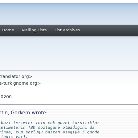
Home
Mailing Lists
List Archives
translator org>
me-turk gnome org>
y
+0200
etin, Gorkem wrote:
 bazi terimler icin cok guzel karsiliklar
kelimelerin TBD sozlugune olmadigini da
cinde, tum sozlugu bastan asagiya 3 gunde
llegim var). 