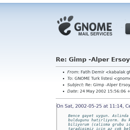
Re: Gimp -Alper Ersoy
From
: Fatih Demir <kabalak g
To
: GNOME Turk listesi <gno
Subject
: Re: Gimp -Alper Erso
Date
: 24 May 2002 15:56:06 
On Sat, 2002-05-25 at 11:14, C
Bence gayet uygun. Aslinda
buldugunu hatirliyorm. Bu 
biliyorum (calisma grubu i
taradigimiz icin az cok be