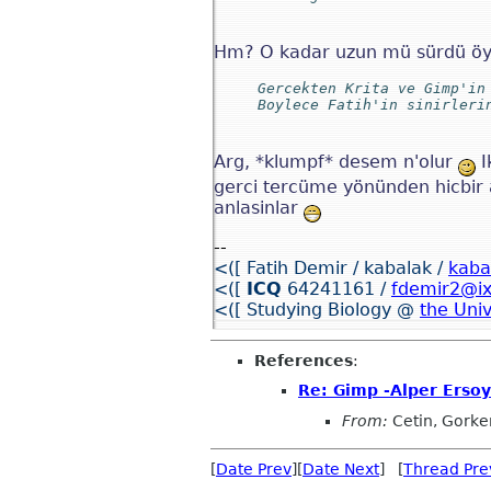
Hm? O kadar uzun mü sürdü öyle
Gercekten Krita ve Gimp'in
Boylece Fatih'in sinirleri
Arg, *klumpf* desem n'olur
I
gerci tercüme yönünden hicbir a
anlasinlar
--
<([ Fatih Demir / kabalak /
kaba
<([
ICQ
64241161 /
fdemir2@ix
<([ Studying Biology @
the Univ
References
:
Re: Gimp -Alper Ersoy
From:
Cetin, Gork
[
Date Prev
][
Date Next
] [
Thread Pre