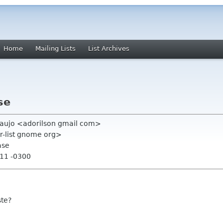
Home
Mailing Lists
List Archives
se
Araujo <adorilson gmail com>
r-list gnome org>
ase
:11 -0300
ste?