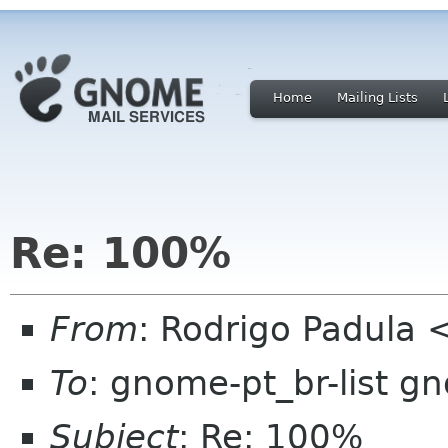
Home
Mailing Lists
Re: 100%
From
: Rodrigo Padula
To
: gnome-pt_br-list g
Subject
: Re: 100%