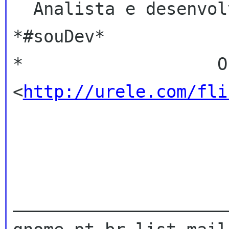
  Analista e desenvolvedor Jr. Ruby on Rails => 
*#souDev*

*                   O
<
http://urele.com/fli
_____________________