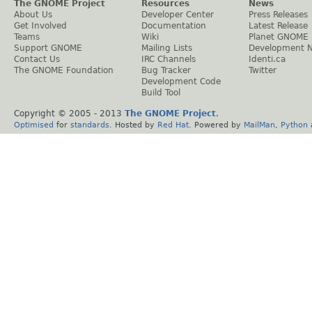
The GNOME Project
Resources
News
About Us
Developer Center
Press Releases
Get Involved
Documentation
Latest Release
Teams
Wiki
Planet GNOME
Support GNOME
Mailing Lists
Development 
Contact Us
IRC Channels
Identi.ca
The GNOME Foundation
Bug Tracker
Twitter
Development Code
Build Tool
Copyright © 2005 - 2013
The GNOME Project
.
Optimised
for
standards
. Hosted by
Red Hat
. Powered by
MailMan
,
Python