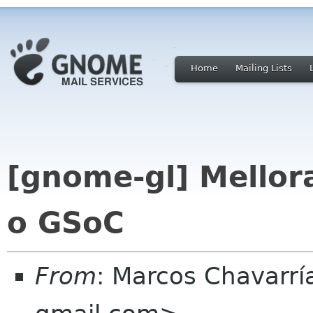
Home
Mailing Lists
[gnome-gl] Mellor
o GSoC
From
: Marcos Chavarrí