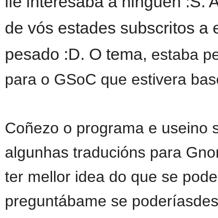
lle interesaba a ninguén :S.
de vós estades subscritos a 
pesado :D. O tema,
estaba p
para o GSoC que estivera base
Coñezo o programa e useino s
algunhas traducións para Gn
ter mellor idea do que se pod
preguntábame se poderíasde