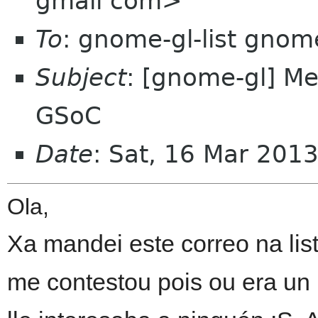
gmail com>
To
: gnome-gl-list gnom
Subject
: [gnome-gl] Me
GSoC
Date
: Sat, 16 Mar 201
Ola,
Xa mandei este correo na li
me contestou pois ou era un p