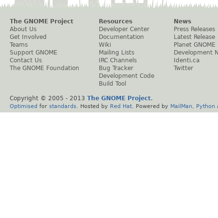
The GNOME Project
Resources
News
About Us
Developer Center
Press Releases
Get Involved
Documentation
Latest Release
Teams
Wiki
Planet GNOME
Support GNOME
Mailing Lists
Development 
Contact Us
IRC Channels
Identi.ca
The GNOME Foundation
Bug Tracker
Twitter
Development Code
Build Tool
Copyright © 2005 - 2013
The GNOME Project
.
Optimised
for
standards
. Hosted by
Red Hat
. Powered by
MailMan
,
Python