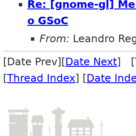
Re: [gnome-gl] Mel
o GSoC
From:
Leandro Reg
[Date Prev][
Date Next
] [
[
Thread Index
] [
Date Ind