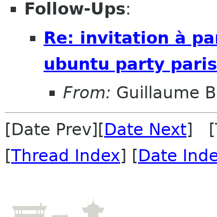
Follow-Ups
:
Re: invitation à pa
ubuntu party pari
From:
Guillaume B
[Date Prev][
Date Next
] [
[
Thread Index
] [
Date Ind