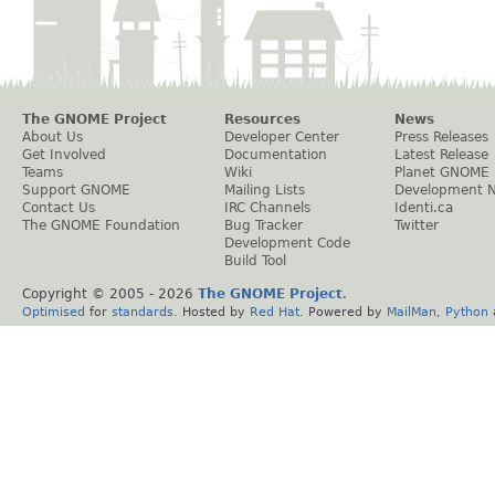
The GNOME Project
Resources
News
About Us
Developer Center
Press Releases
Get Involved
Documentation
Latest Release
Teams
Wiki
Planet GNOME
Support GNOME
Mailing Lists
Development 
Contact Us
IRC Channels
Identi.ca
The GNOME Foundation
Bug Tracker
Twitter
Development Code
Build Tool
Copyright © 2005 -
2026
The GNOME Project
.
Optimised
for
standards
. Hosted by
Red Hat
. Powered by
MailMan
,
Python