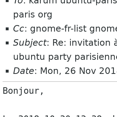
To
: karum ubuntu-paris
paris org
Cc
: gnome-fr-list gnom
Subject
: Re: invitation
ubuntu party parisienn
Date
: Mon, 26 Nov 20
Bonjour,
