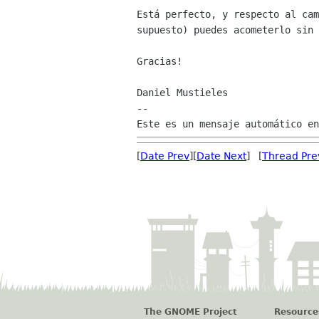
Está perfecto, y respecto al cam
supuesto) puedes acometerlo sin 
Gracias!

Daniel Mustieles

--

[
Date Prev
][
Date Next
] [
Thread Pre
The GNOME Project
Resource