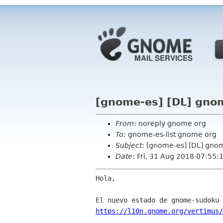
[gnome-es] [DL] gno
From
: noreply gnome org
To
: gnome-es-list gnome org
Subject
: [gnome-es] [DL] gno
Date
: Fri, 31 Aug 2018 07:55:
Hola,

https://l10n.gnome.org/vertimus/