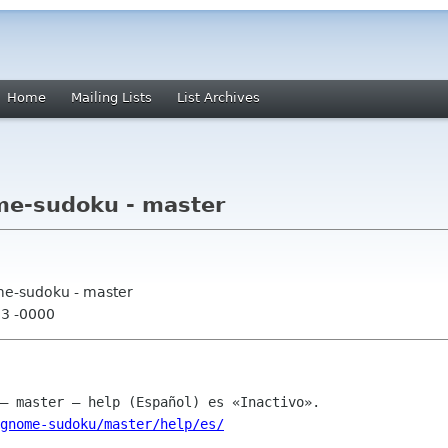
Home
Mailing Lists
List Archives
me-sudoku - master
me-sudoku - master
13 -0000
gnome-sudoku/master/help/es/