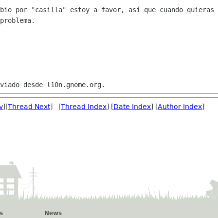
bio por "casilla" estoy a favor, así que cuando quieras 
problema.

v
][
Thread Next
] [
Thread Index
] [
Date Index
] [
Author Index
]
s
News