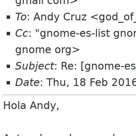
gmail com>
To
: Andy Cruz <god_o
Cc
: "gnome-es-list gn
gnome org>
Subject
: Re: [gnome-e
Date
: Thu, 18 Feb 20
Hola Andy,