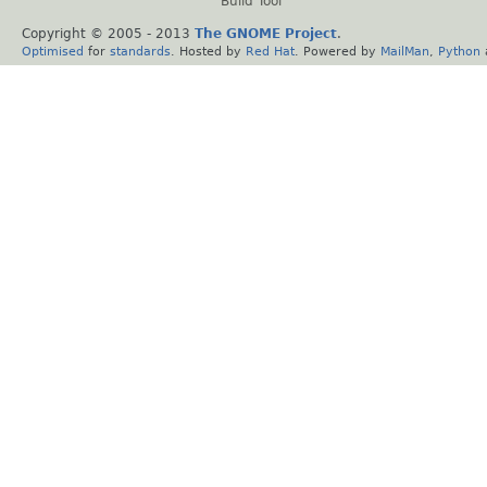
Build Tool
Copyright © 2005 - 2013
The GNOME Project
.
Optimised
for
standards
. Hosted by
Red Hat
. Powered by
MailMan
,
Python