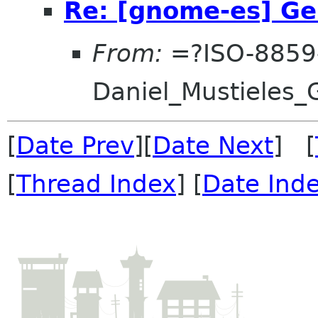
Re: [gnome-es] Ge
From:
=?ISO-8859
Daniel_Mustieles
[
Date Prev
][
Date Next
] [
[
Thread Index
] [
Date Ind