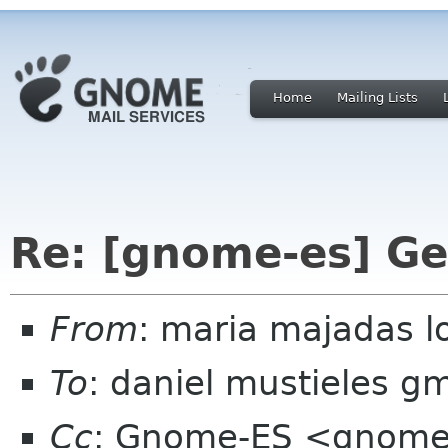
Home
Mailing Lists
Re: [gnome-es] Ge
From
: maria majadas l
To
: daniel mustieles g
Cc
: Gnome-ES <gnome-