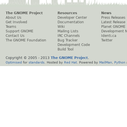
The GNOME Project
Resources
News
About Us
Developer Center
Press Releases
Get Involved
Documentation
Latest Release
Teams
Wiki
Planet GNOME
Support GNOME
Mailing Lists
Development 
Contact Us
IRC Channels
Identi.ca
The GNOME Foundation
Bug Tracker
Twitter
Development Code
Build Tool
Copyright © 2005 - 2013
The GNOME Project
.
Optimised
for
standards
. Hosted by
Red Hat
. Powered by
MailMan
,
Python