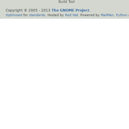
Build Tool
Copyright © 2005 - 2013
The GNOME Project
.
Optimised
for
standards
. Hosted by
Red Hat
. Powered by
MailMan
,
Python