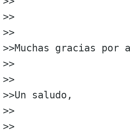
>>

>>

>>

>>Muchas gracias por a
>>

>>

>>Un saludo,

>>

>>
