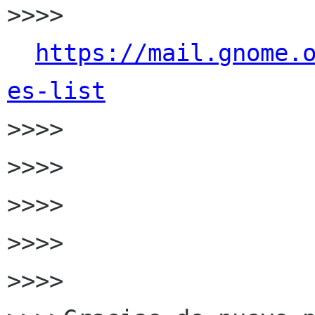
>>>>  
https://mail.gnome.
es-list

>>>>

>>>>

>>>>

>>>>

>>>>
