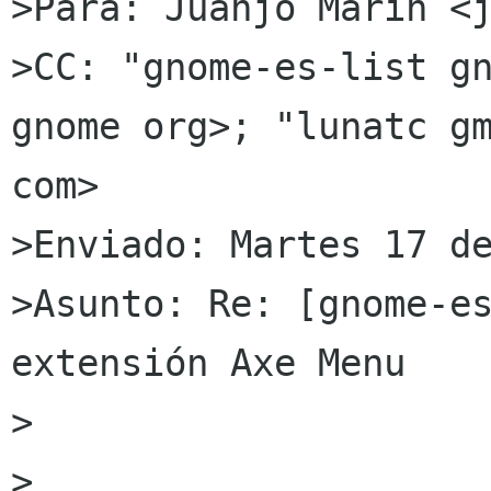
>Para: Juanjo Marín <j
>CC: "gnome-es-list gn
gnome org>; "lunatc gm
com> 

>Enviado: Martes 17 de
>Asunto: Re: [gnome-es
extensión Axe Menu

> 

>
