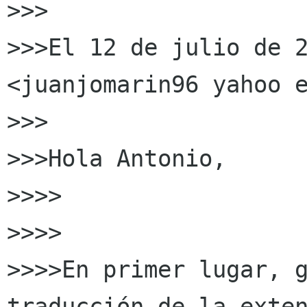
>>>

>>>El 12 de julio de 2
<juanjomarin96 yahoo e
>>>

>>>Hola Antonio,

>>>>

>>>>

>>>>En primer lugar, g
traducción de la exten