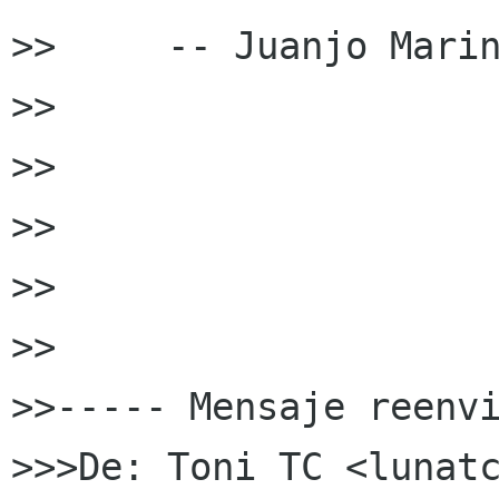
>>     -- Juanjo Marin
>>

>>

>>

>>

>>

>>----- Mensaje reenvi
>>>De: Toni TC <lunatc