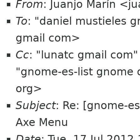
From
: Juanjo Marín <
To
: "daniel mustieles 
gmail com>
Cc
: "lunatc gmail com
"gnome-es-list gnome 
org>
Subject
: Re: [gnome-es
Axe Menu
Date
: Tue, 17 Jul 201