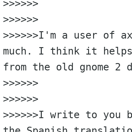
>>>>>>

>>>>>>

>>>>>>I'm a user of ax
much. I think it helps
from the old gnome 2 d
>>>>>>

>>>>>>

>>>>>>I write to you b
the Spanish translatio