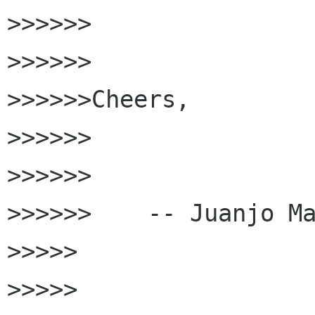
>>>>>>

>>>>>>

>>>>>>Cheers,

>>>>>>

>>>>>>

>>>>>>    -- Juanjo Ma
>>>>>

>>>>>
