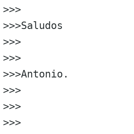
>>>

>>>Saludos

>>>

>>>

>>>Antonio.

>>>

>>>

>>>
