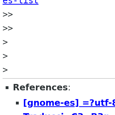
es-list

>>

>>

>

>

References
:
[gnome-es] =?utf-