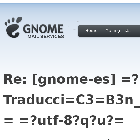
Home
Mailing Lists
Re: [gnome-es] =?
Traducci=C3=B3n_
= =?utf-8?q?u?=