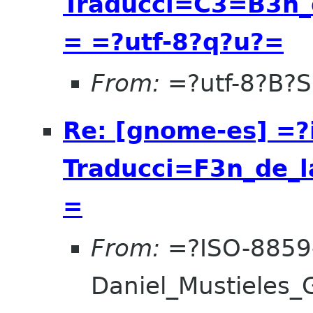
Traducci=C3=B3n_
= =?utf-8?q?u?=
From:
=?utf-8?B?
Re: [gnome-es] =?
Traducci=F3n_de_
=
From:
=?ISO-8859
Daniel_Mustieles