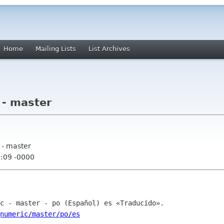
Home
Mailing Lists
List Archives
 - master
 - master
3:09 -0000
numeric/master/po/es