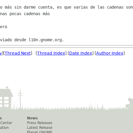
o más sin darme cuenta, es que varias de las cadenas son
nas pocas cadenas más

ero

v
][
Thread Next
] [
Thread Index
] [
Date Index
] [
Author Index
]
s
News
 Center
Press Releases
ation
Latest Release
Planet GNOME