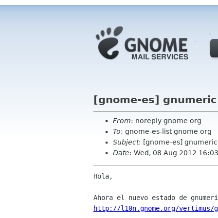
[gnome-es] gnumeric
From
: noreply gnome org
To
: gnome-es-list gnome org
Subject
: [gnome-es] gnumeric
Date
: Wed, 08 Aug 2012 16:0
Hola,

http://l10n.gnome.org/vertimus/g