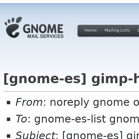
Home
Mailing Lists
[gnome-es] gimp-h
From
: noreply gnome 
To
: gnome-es-list gnom
Subject
: [gnome-es] gi