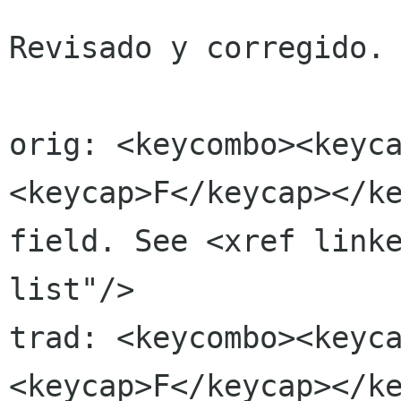
Revisado y corregido.

orig: <keycombo><keyc
<keycap>F</keycap></ke
field. See <xref link
list"/>

trad: <keycombo><keyc
<keycap>F</keycap></ke