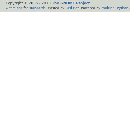
Copyright © 2005 - 2013
The GNOME Project
.
Optimised
for
standards
. Hosted by
Red Hat
. Powered by
MailMan
,
Python