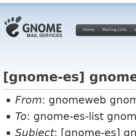
Home
Mailing Lists
[gnome-es] gnome
From
: gnomeweb gnom
To
: gnome-es-list gnom
Subject
: [gnome-es] 