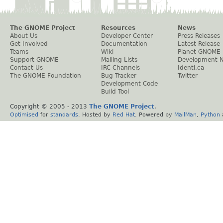
The GNOME Project
Resources
News
About Us
Developer Center
Press Releases
Get Involved
Documentation
Latest Release
Teams
Wiki
Planet GNOME
Support GNOME
Mailing Lists
Development 
Contact Us
IRC Channels
Identi.ca
The GNOME Foundation
Bug Tracker
Twitter
Development Code
Build Tool
Copyright © 2005 - 2013
The GNOME Project
.
Optimised
for
standards
. Hosted by
Red Hat
. Powered by
MailMan
,
Python