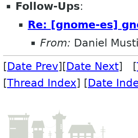
Follow-Ups
:
Re: [gnome-es] g
From:
Daniel Musti
[
Date Prev
][
Date Next
] [
[
Thread Index
] [
Date Ind