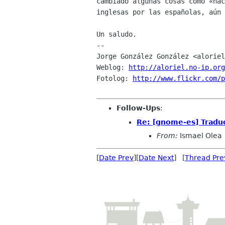
cambiado algunas cosas como «hac
inglesas por las españolas, aún 
Un saludo.

-- 

Jorge González González <aloriel
Weblog: 
http://aloriel.no-ip.org
Fotolog: 
http://www.flickr.com/p
Follow-Ups
:
Re: [gnome-es] Trad
From:
Ismael Olea
[
Date Prev
][
Date Next
] [
Thread Pre