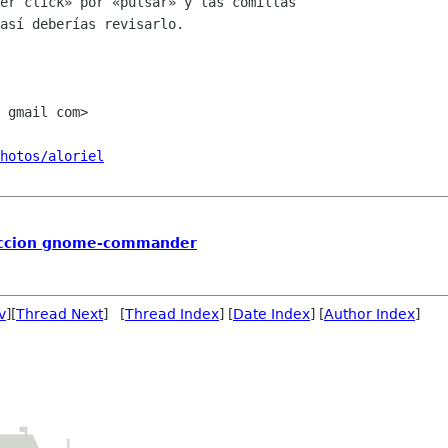
er click» por «pulsar» y las comillas

así deberías revisarlo.

 gmail com>

hotos/aloriel
uccion gnome-commander
v
][
Thread Next
] [
Thread Index
] [
Date Index
] [
Author Index
]