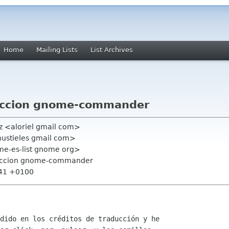
Home
Mailing Lists
List Archives
uccion gnome-commander
ez <aloriel gmail com>
mustieles gmail com>
e-es-list gnome org>
duccion gnome-commander
:41 +0100
dido en los créditos de traducción y he
