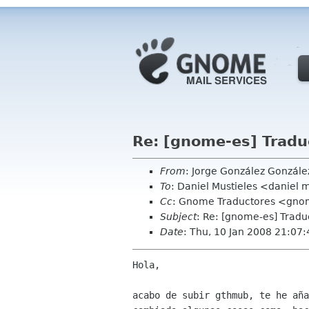
Re: [gnome-es] Trad
From
: Jorge González Gonzál
To
: Daniel Mustieles <daniel 
Cc
: Gnome Traductores <gnom
Subject
: Re: [gnome-es] Tra
Date
: Thu, 10 Jan 2008 21:07
Hola,

acabo de subir gthmub, te he aña