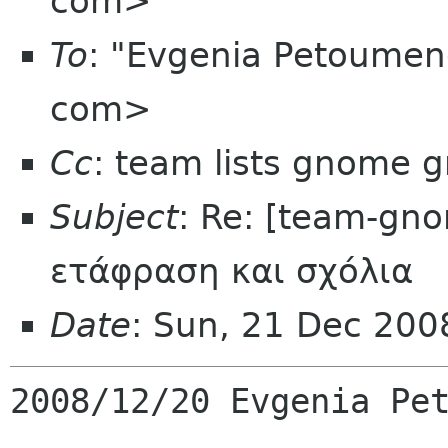
com>
To
: "Evgenia Petoume
com>
Cc
: team lists gnome g
Subject
: Re: [team-gno
ετάφραση και σχόλια
Date
: Sun, 21 Dec 20
2008/12/20 Evgenia Pet