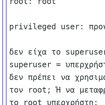
root: root

privileged user: προ
δεν είχα το superuse
superuser = υπερχρήστ
δεν πρέπει να χρησιμ
τον root; Ή να μεταφρ
το root υπερχρήστη;
