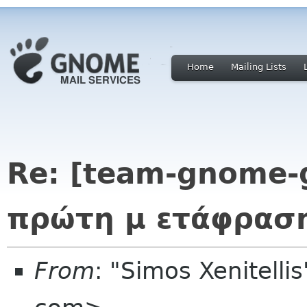
Home
Mailing Lists
Re: [team-gnome-g
πρώτη μ ετάφραση
From
: "Simos Xenitelli