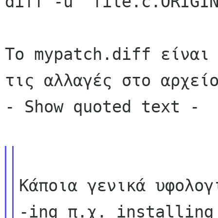
diff -u  file.c.ORIGIN
Το mypatch.diff είναι 
τις αλλαγές στο αρχείο
- Show quoted text -

Κάποια γενικά υφολογι
-ing π.χ. installing