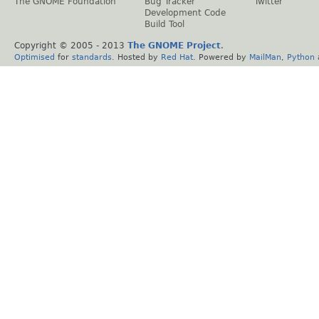
The GNOME Foundation
Bug Tracker
Twitter
Development Code
Build Tool
Copyright © 2005 - 2013
The GNOME Project
.
Optimised
for
standards
. Hosted by
Red Hat
. Powered by
MailMan
,
Python