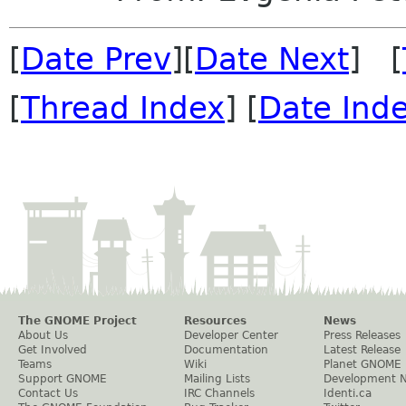
[
Date Prev
][
Date Next
] [
[
Thread Index
] [
Date Ind
The GNOME Project
Resources
News
About Us
Developer Center
Press Releases
Get Involved
Documentation
Latest Release
Teams
Wiki
Planet GNOME
Support GNOME
Mailing Lists
Development 
Contact Us
IRC Channels
Identi.ca