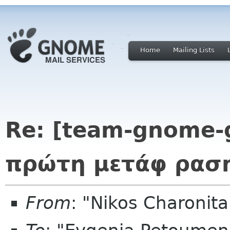
Home
Mailing Lists
Re: [team-gnome-g
πρώτη μετάφ ραση
From
: "Nikos Charonit