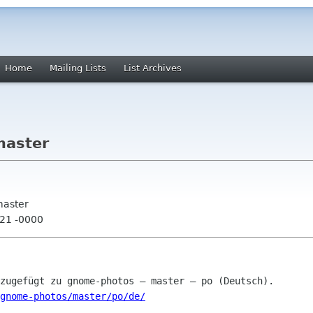
Home
Mailing Lists
List Archives
master
master
:21 -0000
gnome-photos/master/po/de/