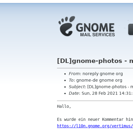
[DL]gnome-photos - 
From
: noreply gnome org
To
: gnome-de gnome org
Subject
: [DL]gnome-photos - 
Date
: Sun, 28 Feb 2021 14:31
Hallo,

https://l10n.gnome.org/vertimus/