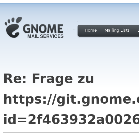
Home
Mailing Lists
Re: Frage zu
https://git.gnome
id=2f463932a002