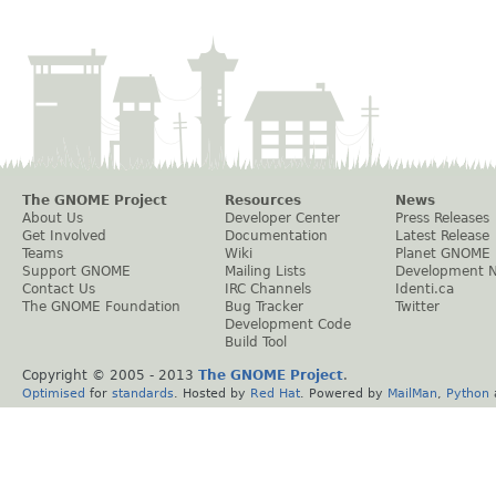
The GNOME Project
Resources
News
About Us
Developer Center
Press Releases
Get Involved
Documentation
Latest Release
Teams
Wiki
Planet GNOME
Support GNOME
Mailing Lists
Development 
Contact Us
IRC Channels
Identi.ca
The GNOME Foundation
Bug Tracker
Twitter
Development Code
Build Tool
Copyright © 2005 - 2013
The GNOME Project
.
Optimised
for
standards
. Hosted by
Red Hat
. Powered by
MailMan
,
Python