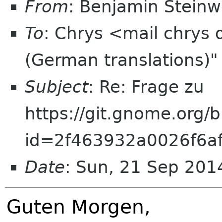
From
: Benjamin Stein
To
: Chrys <mail chrys
(German translations
Subject
: Re: Frage zu
https://git.gnome.org/
id=2f463932a0026f6a
Date
: Sun, 21 Sep 20
Guten Morgen,