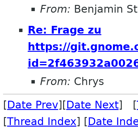
From:
Benjamin St
Re: Frage zu
https://git.gnome
id=2f463932a002
From:
Chrys
[
Date Prev
][
Date Next
] [
[
Thread Index
] [
Date Ind