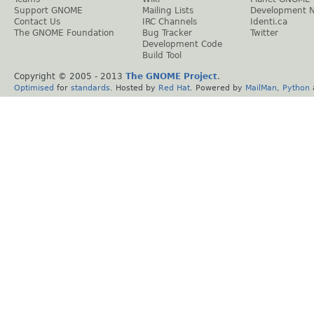
Support GNOME
Mailing Lists
Development 
Contact Us
IRC Channels
Identi.ca
The GNOME Foundation
Bug Tracker
Twitter
Development Code
Build Tool
Copyright © 2005 - 2013
The GNOME Project
.
Optimised
for
standards
. Hosted by
Red Hat
. Powered by
MailMan
,
Python