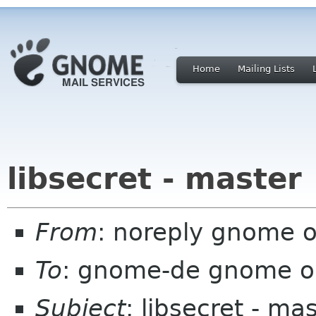
Home
Mailing Lists
libsecret - master
From
: noreply gnome 
To
: gnome-de gnome o
Subject
: libsecret - ma