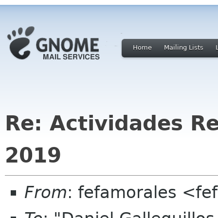
Home
Mailing Lists
Re: Actividades R
2019
From
: fefamorales <f