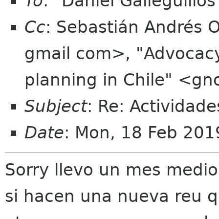
To
: "Daniel Galleguill
Cc
: Sebastián Andrés O
gmail com>, "Advocacy
planning in Chile" <gn
Subject
: Re: Activida
Date
: Mon, 18 Feb 201
Sorry llevo un mes medio f
si hacen una nueva reu 