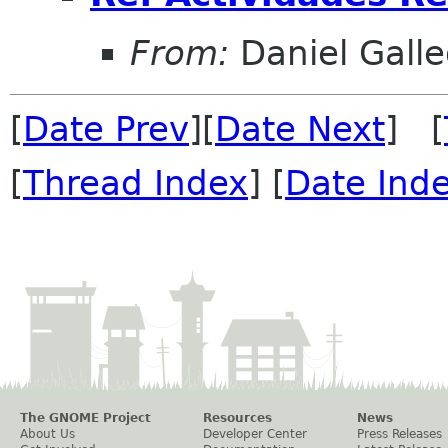
From:
Daniel Galle
[
Date Prev
][
Date Next
] [
[
Thread Index
] [
Date Ind
The GNOME Project
Resources
News
About Us
Developer Center
Press Releases