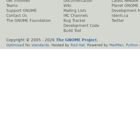
Get Involved
Documentation
Latest Release
Teams
Wiki
Planet GNOME
Support GNOME
Mailing Lists
Development 
Contact Us
IRC Channels
Identi.ca
The GNOME Foundation
Bug Tracker
Twitter
Development Code
Build Tool
Copyright © 2005 -
2026
The GNOME Project
.
Optimised
for
standards
. Hosted by
Red Hat
. Powered by
MailMan
,
Python