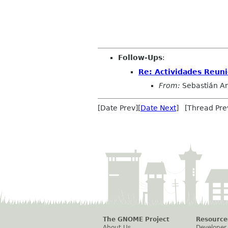
Follow-Ups
:
Re: Actividades Reun
From:
Sebastián An
[Date Prev][
Date Next
] [Thread Pre
The GNOME Project
Resource
About Us
Developer