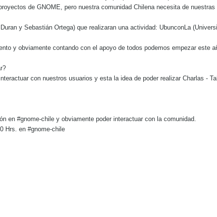
 proyectos de GNOME, pero nuestra comunidad Chilena necesita de nuestras a
ran y Sebastián Ortega) que realizaran una actividad: UbunconLa (Universid
ento y obviamente contando con el apoyo de todos podemos empezar este a
ar?
interactuar con nuestros usuarios y esta la idea de poder realizar Charlas - Ta
nión en #gnome-chile y obviamente poder interactuar con la comunidad.
0 Hrs. en #gnome-chile