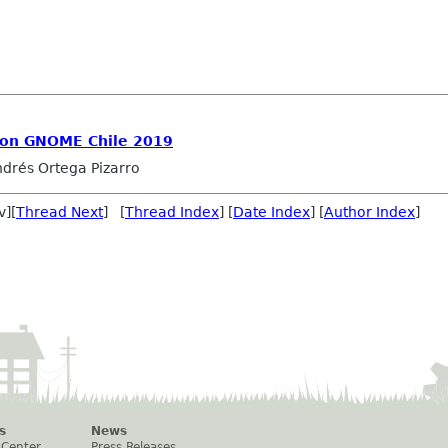
ion GNOME Chile 2019
drés Ortega Pizarro
v][
Thread Next
] [
Thread Index
] [
Date Index
] [
Author Index
]
s
News
 Center
Press Releases