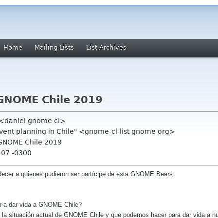
Home
Mailing Lists
List Archives
 GNOME Chile 2019
" <daniel gnome cl>
event planning in Chile" <gnome-cl-list gnome org>
 GNOME Chile 2019
:07 -0300
cer a quienes pudieron ser partícipe de esta GNOME Beers.
er a dar vida a GNOME Chile?
a la situación actual de GNOME Chile y que podemos hacer para dar vida a n