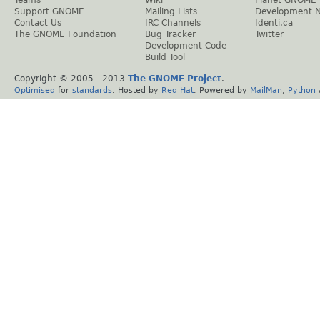
Teams
Wiki
Planet GNOME
Support GNOME
Mailing Lists
Development 
Contact Us
IRC Channels
Identi.ca
The GNOME Foundation
Bug Tracker
Twitter
Development Code
Build Tool
Copyright © 2005 - 2013
The GNOME Project
.
Optimised
for
standards
. Hosted by
Red Hat
. Powered by
MailMan
,
Python