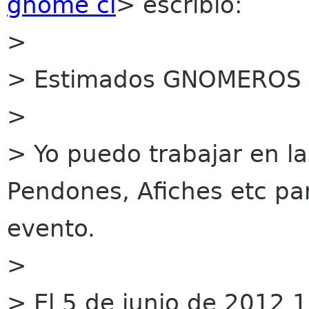
gnome cl
> escribió:
>
> Estimados GNOMEROS
>
> Yo puedo trabajar en la
Pendones, Afiches etc pa
evento.
>
> El 5 de junio de 2012 1