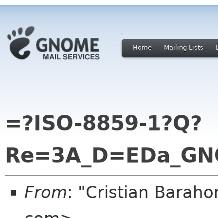
Home
Mailing Lists
=?ISO-8859-1?Q?
Re=3A_D=EDa_GN
From
: "Cristian Baraho