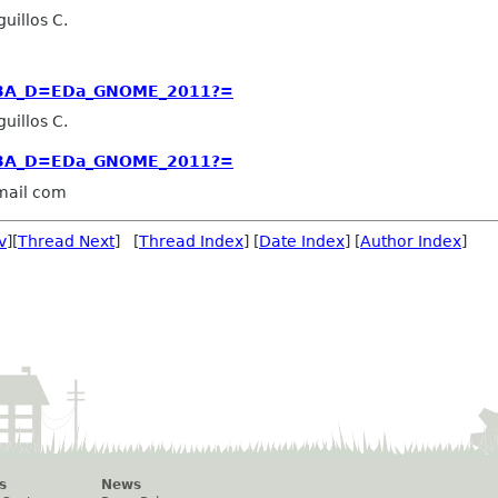
uillos C.
=3A_D=EDa_GNOME_2011?=
uillos C.
=3A_D=EDa_GNOME_2011?=
gmail com
v
][
Thread Next
] [
Thread Index
] [
Date Index
] [
Author Index
]
s
News