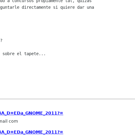
do a concursos propiamente tal, quizas

guntarle directamente si quiere dar una

?

 sobre el tapete...

=3A_D=EDa_GNOME_2011?=
gmail com
=3A_D=EDa_GNOME_2011?=