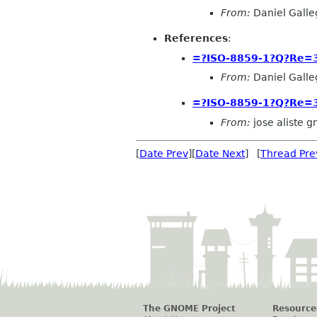
From:
Daniel Galleg
References
:
=?ISO-8859-1?Q?Re
From:
Daniel Galleg
=?ISO-8859-1?Q?Re
From:
jose aliste 
[
Date Prev
][
Date Next
] [
Thread Pre
The GNOME Project
Resource