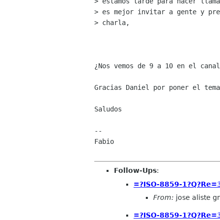
> estamos tarde para hacer llama
> es mejor invitar a gente y pre
> charla, 

¿Nos vemos de 9 a 10 en el canal
Gracias Daniel por poner el tema
Saludos

--

Fabio

Follow-Ups
:
=?ISO-8859-1?Q?Re
From:
jose aliste 
=?ISO-8859-1?Q?Re