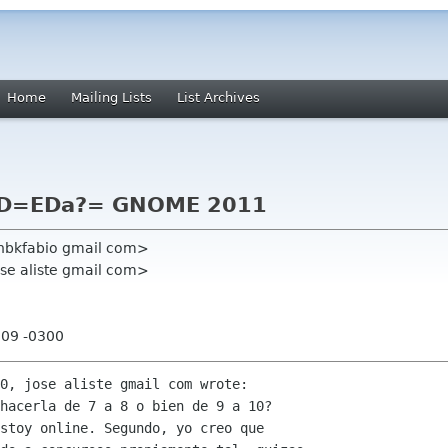
Home
Mailing Lists
List Archives
?D=EDa?= GNOME 2011
<hbkfabio gmail com>
ose aliste gmail com>
:09 -0300
0, jose aliste gmail com wrote:

hacerla de 7 a 8 o bien de 9 a 10?

stoy online. Segundo, yo creo que
