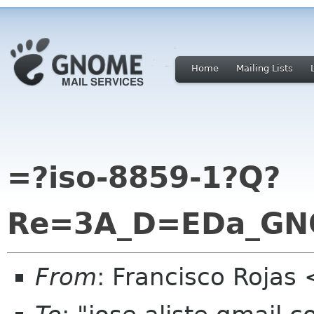
Home
Mailing Lists
=?iso-8859-1?Q?
Re=3A_D=EDa_GN
From
: Francisco Rojas