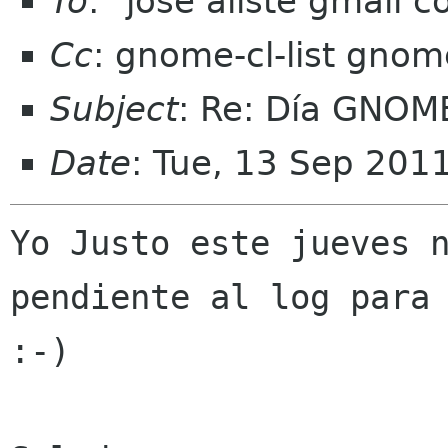
To
: "jose aliste gmail
Cc
: gnome-cl-list gnom
Subject
: Re: Día GNOM
Date
: Tue, 13 Sep 201
Yo Justo este jueves n
pendiente al log para 
:-)
