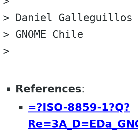
> 

> Daniel Galleguillos

> GNOME Chile

> 

References
:
=?ISO-8859-1?Q?
Re=3A_D=EDa_GN