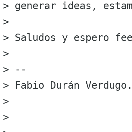
> generar ideas, estam
> 

> Saludos y espero fee
> 

> --

> Fabio Durán Verdugo.
> 

> 
