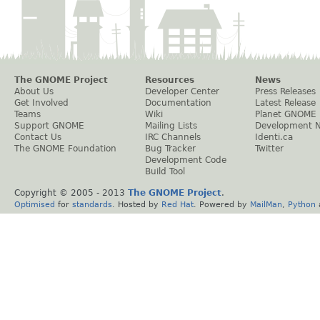
The GNOME Project
Resources
News
About Us
Developer Center
Press Releases
Get Involved
Documentation
Latest Release
Teams
Wiki
Planet GNOME
Support GNOME
Mailing Lists
Development 
Contact Us
IRC Channels
Identi.ca
The GNOME Foundation
Bug Tracker
Twitter
Development Code
Build Tool
Copyright © 2005 - 2013
The GNOME Project
.
Optimised
for
standards
. Hosted by
Red Hat
. Powered by
MailMan
,
Python