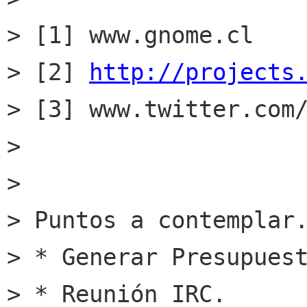
> [1] www.gnome.cl

> [2] 
http://projects
> [3] www.twitter.com/
> 

> 

> Puntos a contemplar.
> * Generar Presupuest
> * Reunión IRC.
