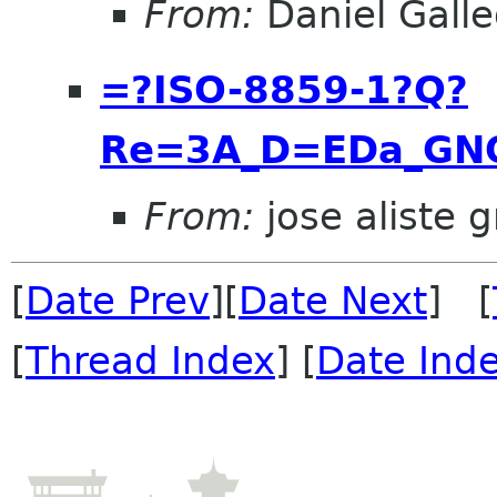
From:
Daniel Galle
=?ISO-8859-1?Q?
Re=3A_D=EDa_GN
From:
jose aliste 
[
Date Prev
][
Date Next
] [
[
Thread Index
] [
Date Ind