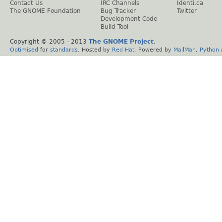
Contact Us
IRC Channels
Identi.ca
The GNOME Foundation
Bug Tracker
Twitter
Development Code
Build Tool
Copyright © 2005 - 2013
The GNOME Project
.
Optimised
for
standards
. Hosted by
Red Hat
. Powered by
MailMan
,
Python