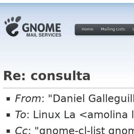
Home
Mailing Lists
Re: consulta
From
: "Daniel Gallegui
To
: Linux La <amolina l
Cc
: "gnome-cl-list gn