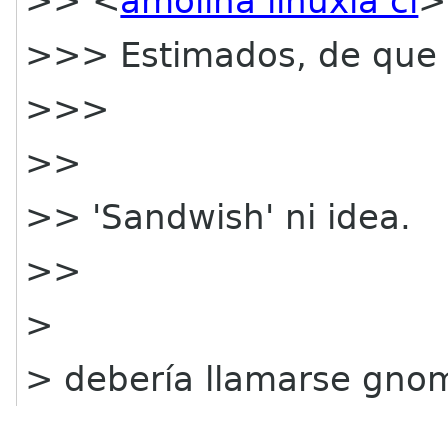
>> <
amolina linuxla cl
>
>>> Estimados, de que 
>>>
>>
>> 'Sandwish' ni idea.
>>
>
> debería llamarse gno