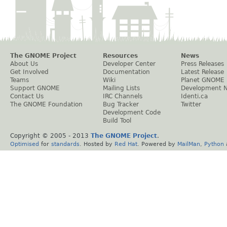
The GNOME Project
Resources
News
About Us
Developer Center
Press Releases
Get Involved
Documentation
Latest Release
Teams
Wiki
Planet GNOME
Support GNOME
Mailing Lists
Development 
Contact Us
IRC Channels
Identi.ca
The GNOME Foundation
Bug Tracker
Twitter
Development Code
Build Tool
Copyright © 2005 - 2013
The GNOME Project
.
Optimised
for
standards
. Hosted by
Red Hat
. Powered by
MailMan
,
Python