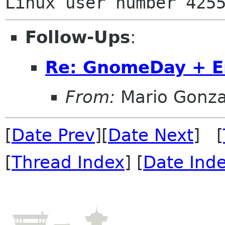
Follow-Ups
:
Re: GnomeDay + E
From:
Mario Gonza
[
Date Prev
][
Date Next
] [
[
Thread Index
] [
Date Ind