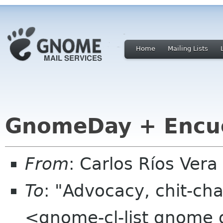
Home
Mailing Lists
GnomeDay + Encue
From
: Carlos Ríos Ver
To
: "Advocacy, chit-cha
<gnome-cl-list gnome 