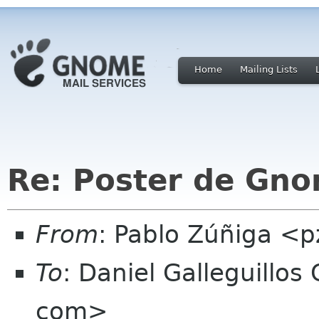
Home
Mailing Lists
Re: Poster de Gn
From
: Pablo Zúñiga <
To
: Daniel Galleguillos
com>