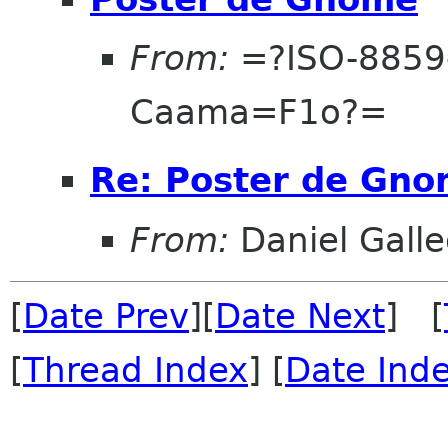
From:
=?ISO-8859
Caama=F1o?=
Re: Poster de Gn
From:
Daniel Galle
[
Date Prev
][
Date Next
] [
[
Thread Index
] [
Date Ind