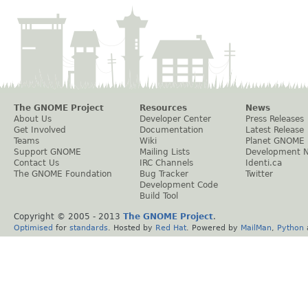
The GNOME Project
Resources
News
About Us
Developer Center
Press Releases
Get Involved
Documentation
Latest Release
Teams
Wiki
Planet GNOME
Support GNOME
Mailing Lists
Development 
Contact Us
IRC Channels
Identi.ca
The GNOME Foundation
Bug Tracker
Twitter
Development Code
Build Tool
Copyright © 2005 - 2013
The GNOME Project
.
Optimised
for
standards
. Hosted by
Red Hat
. Powered by
MailMan
,
Python