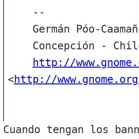
    --

    Germán Póo-Caamaño

    Concepción - Chile

http://www.gnome.
<
http://www.gnome.org
Cuando tengan los ban