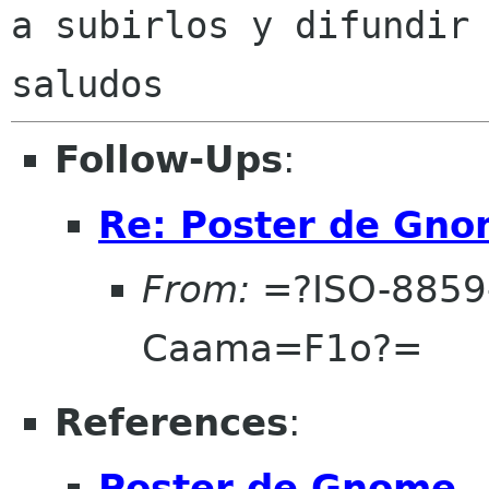
a subirlos y difundir
Follow-Ups
:
Re: Poster de Gn
From:
=?ISO-8859
Caama=F1o?=
References
:
Poster de Gnome