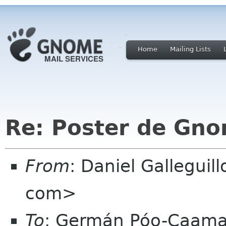
Home
Mailing Lists
Re: Poster de Gn
From
: Daniel Galleguil
com>
To
: Germán Póo-Caam