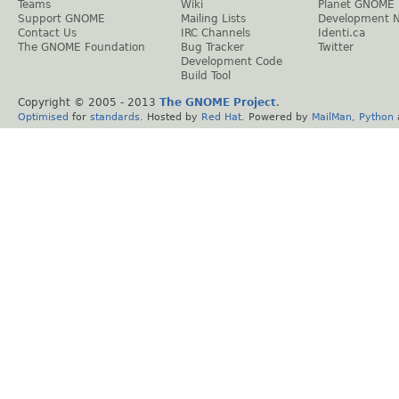
Teams
Wiki
Planet GNOME
Support GNOME
Mailing Lists
Development 
Contact Us
IRC Channels
Identi.ca
The GNOME Foundation
Bug Tracker
Twitter
Development Code
Build Tool
Copyright © 2005 - 2013
The GNOME Project
.
Optimised
for
standards
. Hosted by
Red Hat
. Powered by
MailMan
,
Python