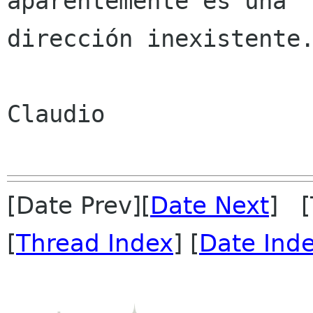
aparentemente es una

dirección inexistente.
Claudio

[Date Prev][
Date Next
] [
[
Thread Index
] [
Date Ind