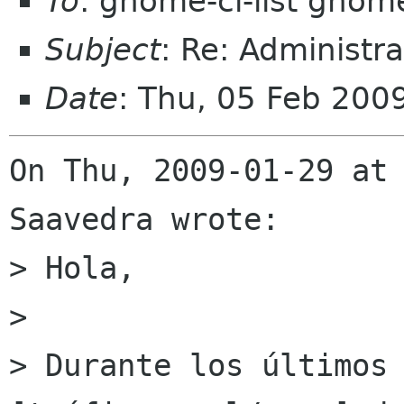
To
: gnome-cl-list gnom
Subject
: Re: Administra
Date
: Thu, 05 Feb 20
On Thu, 2009-01-29 at 
Saavedra wrote:

> Hola,

> 

> Durante los últimos 