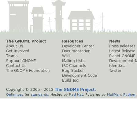
The GNOME Project
Resources
News
About Us
Developer Center
Press Releases
Get Involved
Documentation
Latest Release
Teams
Wiki
Planet GNOME
Support GNOME
Mailing Lists
Development 
Contact Us
IRC Channels
Identi.ca
The GNOME Foundation
Bug Tracker
Twitter
Development Code
Build Tool
Copyright © 2005 - 2013
The GNOME Project
.
Optimised
for
standards
. Hosted by
Red Hat
. Powered by
MailMan
,
Python