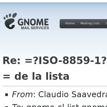
Home
Mailing Lists
Re: =?ISO-8859-1
= de la lista
From
: Claudio Saaved