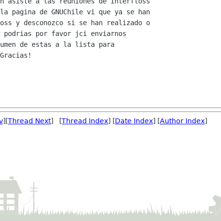
n asiste a las reuniones de Interfloss

la pagina de GNUChile vi que ya se han

oss y desconozco si se han realizado o

 podrias por favor jci enviarnos

umen de estas a la lista para

Gracias!

v
][
Thread Next
] [
Thread Index
] [
Date Index
] [
Author Index
]