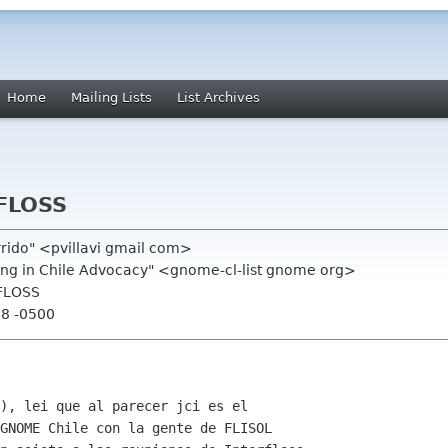
Home
Mailing Lists
List Archives
FLOSS
rrido" <pvillavi gmail com>
ning in Chile Advocacy" <gnome-cl-list gnome org>
RFLOSS
28 -0500
), lei que al parecer jci es el

GNOME Chile con la gente de FLISOL
