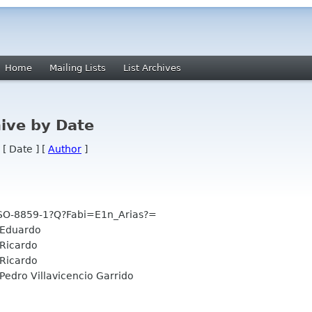
Home
Mailing Lists
List Archives
ive by Date
 [ Date ] [
Author
]
O-8859-1?Q?Fabi=E1n_Arias?=
Eduardo
icardo
icardo
edro Villavicencio Garrido