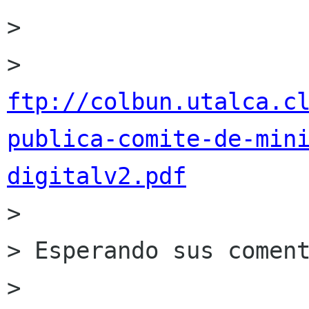
> 

> 
ftp://colbun.utalca.c
publica-comite-de-min
digitalv2.pdf

> 

> Esperando sus coment
> 
