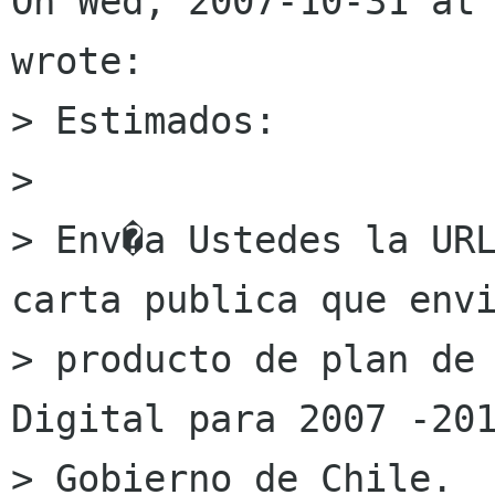
On Wed, 2007-10-31 at 
wrote:

> Estimados:

> 

> Env�a Ustedes la URL
carta publica que envi
> producto de plan de 
Digital para 2007 -201
> Gobierno de Chile.
