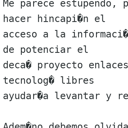
Me parece estupendo, p
hacer hincapi�n el

acceso a la informaci�
de potenciar el

deca� proyecto enlaces
tecnolog� libres

ayudar�a levantar y re
Adem�no debemos olvida