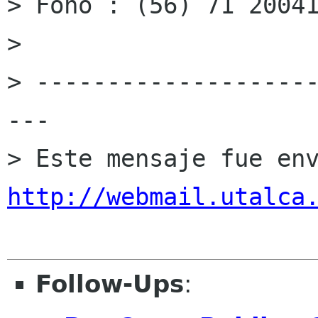
> Fono : (56) 71 20041
> 

> -------------------
---

http://webmail.utalca
Follow-Ups
: