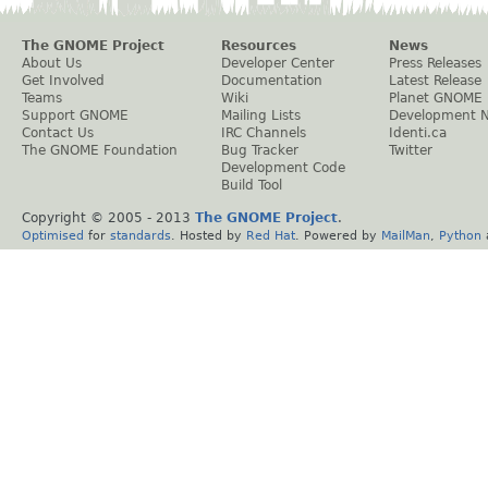
The GNOME Project
Resources
News
About Us
Developer Center
Press Releases
Get Involved
Documentation
Latest Release
Teams
Wiki
Planet GNOME
Support GNOME
Mailing Lists
Development 
Contact Us
IRC Channels
Identi.ca
The GNOME Foundation
Bug Tracker
Twitter
Development Code
Build Tool
Copyright © 2005 - 2013
The GNOME Project
.
Optimised
for
standards
. Hosted by
Red Hat
. Powered by
MailMan
,
Python