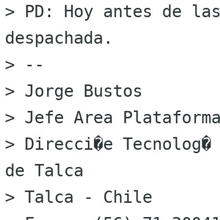
> PD: Hoy antes de las
despachada.

> --

> Jorge Bustos

> Jefe Area Plataforma
> Direcci�e Tecnolog� 
de Talca

> Talca - Chile
