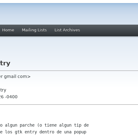
Home
Mailing Lists
List Archives
try
per gmail com>
try
26 -0400
o algun parche (o tiene algun tip de

e los gtk entry dentro de una popup
