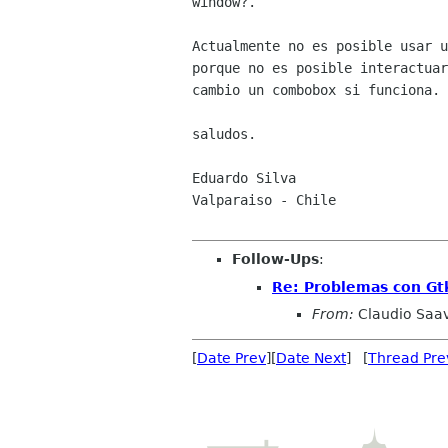
window?.

Actualmente no es posible usar u
porque no es posible interactuar
cambio un combobox si funciona.

saludos.

Eduardo Silva

Valparaiso - Chile

Follow-Ups
:
Re: Problemas con Gt
From:
Claudio Saa
[
Date Prev
][
Date Next
] [
Thread Pre