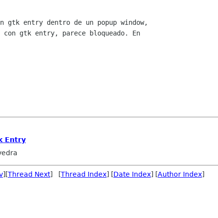
n gtk entry dentro de un popup window,

 con gtk entry, parece bloqueado. En

k Entry
vedra
v
][
Thread Next
] [
Thread Index
] [
Date Index
] [
Author Index
]