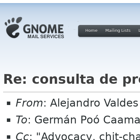
Home
Mailing Lists
Re: consulta de p
From
: Alejandro Valde
To
: Germán Poó Caama
Cc
: "Advocacy, chit-ch