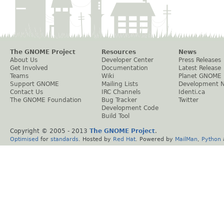
The GNOME Project
Resources
News
About Us
Developer Center
Press Releases
Get Involved
Documentation
Latest Release
Teams
Wiki
Planet GNOME
Support GNOME
Mailing Lists
Development 
Contact Us
IRC Channels
Identi.ca
The GNOME Foundation
Bug Tracker
Twitter
Development Code
Build Tool
Copyright © 2005 - 2013
The GNOME Project
.
Optimised
for
standards
. Hosted by
Red Hat
. Powered by
MailMan
,
Python