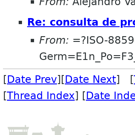
From:
Alejandro V
Re: consulta de p
From:
=?ISO-8859
Germ=E1n_Po=F3
[
Date Prev
][
Date Next
] [
[
Thread Index
] [
Date Ind