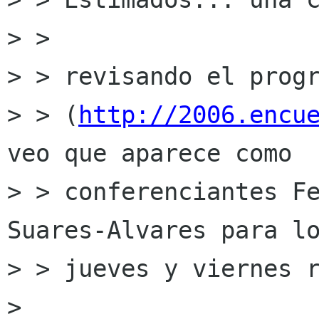
> > 

> > revisando el progr
> > (
http://2006.encu
veo que aparece como

> > conferenciantes Fe
Suares-Alvares para lo
> > jueves y viernes r
> 
