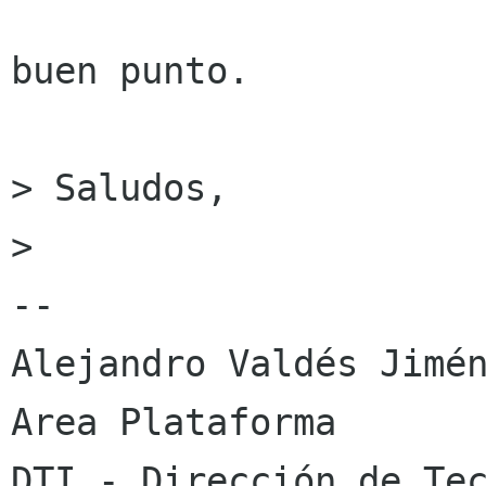
buen punto.

> Saludos,

> 

-- 

Alejandro Valdés Jimén
Area Plataforma

DTI - Dirección de Tec